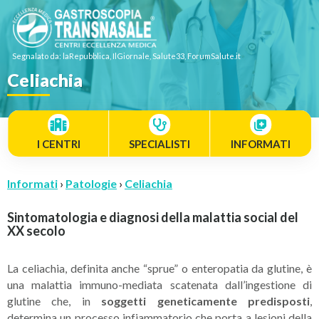
Segnalato da: laRepubblica, IlGiornale, Salute33, ForumSalute.it
Celiachia
I CENTRI
SPECIALISTI
INFORMATI
Informati
›
Patologie
›
Celiachia
Sintomatologia e diagnosi della malattia social del
XX secolo
La celiachia, definita anche “sprue” o enteropatia da glutine, è
una malattia immuno-mediata scatenata dall’ingestione di
glutine che, in
soggetti geneticamente predisposti
,
determina un processo infiammatorio che porta a lesioni della