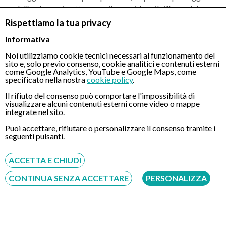
dell’endoscopio attraverso il naso riduce il riflesso del
vomito e il disagio associato al passaggio dello strumento
Rispettiamo la tua privacy
attraverso la bocca;
Informativa
Non è necessario ricorrere alla sedazione, evitando i rischi e
Noi utilizziamo cookie tecnici necessari al funzionamento del
i tempi di recupero ad essa associati;
sito e, solo previo consenso, cookie analitici e contenuti esterni
come Google Analytics, YouTube e Google Maps, come
Al termine di una gastroscopia transnasale, i pazienti
specificato nella nostra
cookie policy
.
possono riprendere le loro normali attività e non
Il rifiuto del consenso può comportare l'impossibilità di
necessitano di essere accompagnati da soggetti terzi;
visualizzare alcuni contenuti esterni come video o mappe
integrate nel sito.
L'uso di una sonda più sottile riduce il rischio di lesioni
all'esofago e alle vie respiratorie;
Puoi accettare, rifiutare o personalizzare il consenso tramite i
seguenti pulsanti.
Migliore
tolleranza
, soprattutto per pazienti più fragili
(anziani, bambini etc.);
ACCETTA E CHIUDI
Possibilità di
comunicare
e interagire con il medico
CONTINUA SENZA ACCETTARE
PERSONALIZZA
durante la procedura.
Per quali pazienti è consigliata e quando farla?