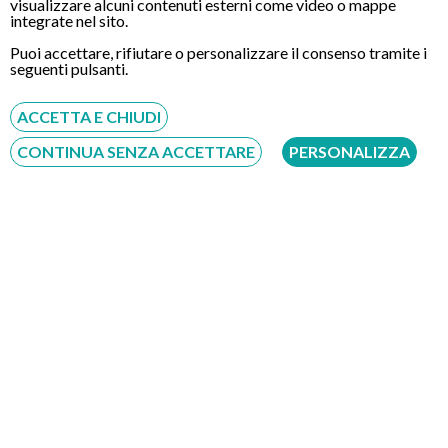
visualizzare alcuni contenuti esterni come video o mappe
integrate nel sito.
Puoi accettare, rifiutare o personalizzare il consenso tramite i
seguenti pulsanti.
CONTATTI
ACCETTA E CHIUDI
Chiamaci
CONTINUA SENZA ACCETTARE
PERSONALIZZA
Servizio disponibile dal Lunedì al Sabato dalle ore 9:00 alle ore 18:00.
Fatti richiamare
Inserisci il tuo numero, ti richiameremo entro 4 ore lavorative:
Acconsento al trattamento dei dati personali ai sensi del regolamento europeo
del 27/04/2016, n. 679 e come indicato nel documento
normativa sulla privacy
e
cookies