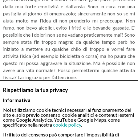
dalla mia forte emotività e dall’ansia. Sono in cura con una
pastiglia al giorno di omeprazolo; sinceramente non so se mi
aiuta molto ma l’idea di non prenderlo mi preoccupa. Non
fumo, non bevo alcolici, evito i fritti e le bevande gassate. E’
possibile che i dolori non se ne vadano praticamente mai? Sono
sempre stata fin troppo magra; da qualche tempo però ho
iniziato a mettere su qualche chilo di troppo e vorrei fare
attività fisica (ad esempio bicicletta o corsa) ma ho paura che
questo mi possa aggravare la situazione. Ma è possibile non
avere una vita normale? Posso permettermi qualche attività
fisica? La ringrazio per l’attenzione.
Rispettiamo la tua privacy
RISPOSTA DEL MEDICO
Buonasera, sarebbe importante conoscere il tipo di gastrite all’
Informativa
esame istologico , l’ esito della gastroscopia e di eventuali
Noi utilizziamo cookie tecnici necessari al funzionamento del
ulteriori accertamenti eseguiti, oltre alla eventuale positività di
sito e, solo previo consenso, cookie analitici e contenuti esterni
come Google Analytics, YouTube e Google Maps, come
hp. E’ possibile sia necessaria una modifica di terapia. Lo status
specificato nella nostra
cookie policy
.
psicologico sicuramente influenza gli eventuali sintomi.
Cordialità
Il rifiuto del consenso può comportare l'impossibilità di