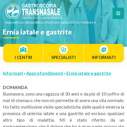
Segnalato da: laRepubblica, IlGiornale, Salute33, ForumSalute.it
Ernia iatale e gastrite
I CENTRI
SPECIALISTI
INFORMATI
Informati
›
Approfondimenti
›
Ernia iatale e gastrite
DOMANDA
Buonasera, sono una ragazza di 30 anni e da più di 10 soffro di
mal di stomaco che non mi permette di avere una vita normale.
Ho fatto moltissime visite specialistiche dalle quali è emersa la
presenza di un’ernia iatale e una gastrite ed escluso qualsiasi
altro tipo di malattia. Mi è stato riferito da un
gastroenterologo che il dolore che ho è gran parte provocato