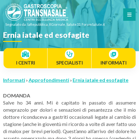
Segnalato da: laRepubblica, IlGiornale, Salute33, ForumSalute.it
Ernia iatale ed esofagite
I CENTRI
SPECIALISTI
INFORMATI
Informati
›
Approfondimenti
›
Ernia iatale ed esofagite
DOMANDA
Salve ho 34 anni. Mi è capitato in passato di assumere
omeprazolo per dolori e sensazioni di pesantezza che il mio
dottore riconduceva a gastriti occasionali legate al cambio di
stagione (anche in gioventù mi ricordo a volte di aver fatto uso
di malox per brevi periodi). Quest’anno all’arrivo del dolore ho
assunto omeprazolo ma dopo 3 giorni ho smesso (credendo si