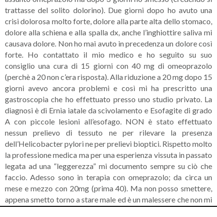
trattasse del solito dolorino). Due giorni dopo ho avuto una
crisi dolorosa molto forte, dolore alla parte alta dello stomaco,
dolore alla schiena e alla spalla dx, anche l’inghiottire saliva mi
causava dolore. Non ho mai avuto in precedenza un dolore così
forte. Ho contattato il mio medico e ho seguito su suo
consiglio una cura di 15 giorni con 40 mg di omeoprazolo
(perchè a 20 non c’era risposta). Alla riduzione a 20 mg dopo 15
giorni avevo ancora problemi e così mi ha prescritto una
gastroscopia che ho effettuato presso uno studio privato. La
diagnosi è di Ernia iatale da scivolamento e Esofagite di grado
A con piccole lesioni all’esofago. NON è stato effettuato
nessun prelievo di tessuto ne per rilevare la presenza
dell’Helicobacter pylori ne per prelievi bioptici. Rispetto molto
la professione medica ma per una esperienza vissuta in passato
legata ad una “leggerezza” mi documento sempre su ciò che
faccio. Adesso sono in terapia con omeprazolo; da circa un
mese e mezzo con 20mg (prima 40). Ma non posso smettere,
appena smetto torno a stare male ed è un malessere che non mi
consente di vivere la mia giornata in modo normale perchè è