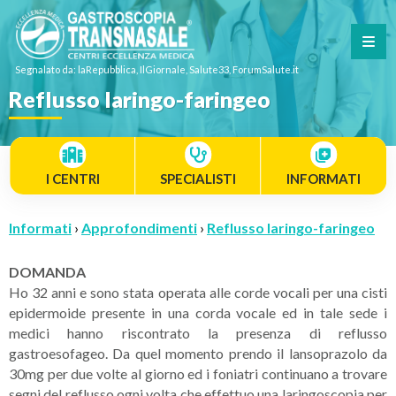
Segnalato da: laRepubblica, IlGiornale, Salute33, ForumSalute.it
Reflusso laringo-faringeo
I CENTRI
SPECIALISTI
INFORMATI
Informati
›
Approfondimenti
›
Reflusso laringo-faringeo
DOMANDA
Ho 32 anni e sono stata operata alle corde vocali per una cisti
epidermoide presente in una corda vocale ed in tale sede i
medici hanno riscontrato la presenza di reflusso
gastroesofageo. Da quel momento prendo il lansoprazolo da
30mg per due volte al giorno ed i foniatri continuano a trovare
segni del reflusso ogni volta che effettuo una laringoscopia per