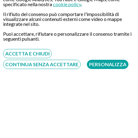
Ecco perché esistono casi in cui il paziente non ha alcun
specificato nella nostra
cookie policy
.
disturbo di carattere gastrico ma ha problemi (infiammazioni,
Il rifiuto del consenso può comportare l'impossibilità di
muco in gola, difficoltà a deglutire ecc…) a livello laringo-
visualizzare alcuni contenuti esterni come video o mappe
integrate nel sito.
faringeo. Tali disturbi infine sono tipici di pazienti che
utilizzano la voce per scopi professionali, come lei appunto.
Puoi accettare, rifiutare o personalizzare il consenso tramite i
Tengo infine a precisarle che per questa tipologia di disturbi è
seguenti pulsanti.
fondamentale il ricorso alla gastroscopia e dunque ad una
successiva valutazione specialistica.
ACCETTA E CHIUDI
CONTINUA SENZA ACCETTARE
PERSONALIZZA
CONTATTI
Chiamaci