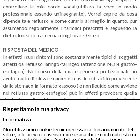
controllare le mie corde vocali(utilizzo la voce in modo
professionale essendo un’insegnante). Vorrei capire da cosa
dipende tale reflusso e come curarlo al meglio in quanto, pur
assumendo regolarmente i farmaci prescritti e seguendo la
dieta idonea, non accenna a migliorare. Grazie.
RISPOSTA DEL MEDICO
In effetti i suoi sintomi sono sostanzialmente tipici di soggetti
affetti da reflusso laringo-faringeo (attenzione NON gastro-
esofageo). Nel corso della mia esperienza professionale ho
avuto modo di rilevare numerosi casi in cui l’acido proveniente
dallo stomaco in formato gassoso ( e non liquido come avviene
nel reflusso gastro-esofageo) può in effetti provocare quella
tipologia di disturbi che lei avverte. Le aggiungo inoltre le
regioni alte dell’apparato respiratorio (laringe/faringe)
Rispettiamo la tua privacy
possono subire infiammazioni anche con piccolissime quantità
Informativa
di acido(anche a PH5!!)..cosa che non accadrebbe magari a
livello di stomaco o esofago (poiché protetti da apposita
Noi utilizziamo cookie tecnici necessari al funzionamento del
sito e, solo previo consenso, cookie analitici e contenuti esterni
mucosa per sopportare anche piccole quantità di reflusso).
come Google Analytics, YouTube e Google Maps, come