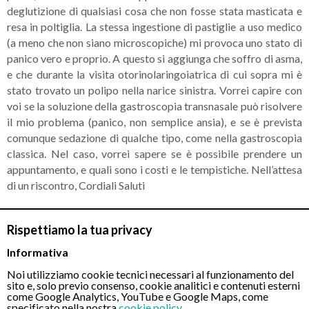
deglutizione di qualsiasi cosa che non fosse stata masticata e
resa in poltiglia. La stessa ingestione di pastiglie a uso medico
(a meno che non siano microscopiche) mi provoca uno stato di
panico vero e proprio. A questo si aggiunga che soffro di asma,
e che durante la visita otorinolaringoiatrica di cui sopra mi è
stato trovato un polipo nella narice sinistra. Vorrei capire con
voi se la soluzione della gastroscopia transnasale può risolvere
il mio problema (panico, non semplice ansia), e se è prevista
comunque sedazione di qualche tipo, come nella gastroscopia
classica. Nel caso, vorrei sapere se è possibile prendere un
appuntamento, e quali sono i costi e le tempistiche. Nell’attesa
di un riscontro, Cordiali Saluti
RISPOSTA DEL MEDICO
Rispettiamo la tua privacy
La gastroscopia con tecnica mininvasiva (transnasale) è
tranquillamente tollerabile dai pazienti rispetto a quella
Informativa
tradizionale e con il grande vantaggio di evitare qualsiasi
Noi utilizziamo cookie tecnici necessari al funzionamento del
forma di senso si soffocamento, nausea o vomito solitamente
sito e, solo previo consenso, cookie analitici e contenuti esterni
riscontrabili nella gastroscopia tradizionale. Non verrà
come Google Analytics, YouTube e Google Maps, come
specificato nella nostra
cookie policy
.