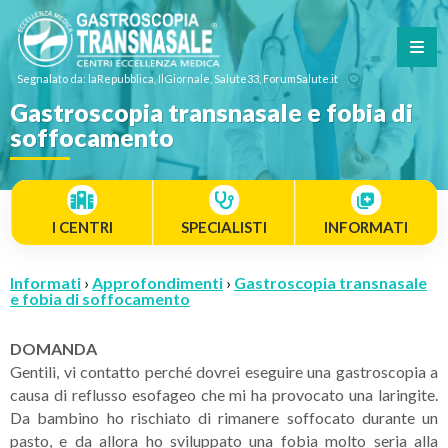
Segnalato da: laRepubblica, IlGiornale, Salute33, ForumSalute.it
Gastroscopia transnasale e fobia di
soffocamento
I CENTRI
SPECIALISTI
INFORMATI
Informati
›
Approfondimenti
›
Gastroscopia transnasale
e fobia di soffocamento
DOMANDA
Gentili, vi contatto perché dovrei eseguire una gastroscopia a
causa di reflusso esofageo che mi ha provocato una laringite.
Da bambino ho rischiato di rimanere soffocato durante un
pasto, e da allora ho sviluppato una fobia molto seria alla