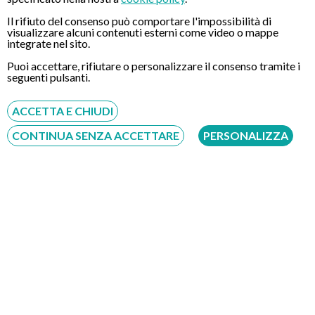
apportata alcuna tipologia di anestesia poiché fortunatamente
non necessaria e dura tre minuti.
Il rifiuto del consenso può comportare l'impossibilità di
visualizzare alcuni contenuti esterni come video o mappe
La esorto quindi a restare sereno, vedrà che effettuare questo
integrate nel sito.
tipo di esame non comporterà alcuna tipologia di trauma.
Puoi accettare, rifiutare o personalizzare il consenso tramite i
I tempi di attesa sono mediamente di 3-5 giorni e il costo è di
seguenti pulsanti.
350 euro.
ACCETTA E CHIUDI
CONTINUA SENZA ACCETTARE
PERSONALIZZA
CONTATTI
Chiamaci
Servizio disponibile dal Lunedì al Sabato dalle ore 9:00 alle ore 18:00.