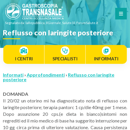
Segnalato da: laRepubblica, IlGiornale, Salute33, ForumSalute.it
Reflusso con laringite posteriore
I CENTRI
SPECIALISTI
INFORMATI
Informati
›
Approfondimenti
›
Reflusso con laringite
posteriore
DOMANDA
Il 20/02 un otorino mi ha diagnosticato nota di reflusso con
laringite posteriore; terapia pantorc 1 cp/die 40mg per 1 mese.
Dopo assunzione 20 cps.(e dieta in bianco)sintomi non
regrediti ed il mio medico di base ha suggerito interruzione per
10 gg circa prima di ulteriore valutazione. Causa persistenza