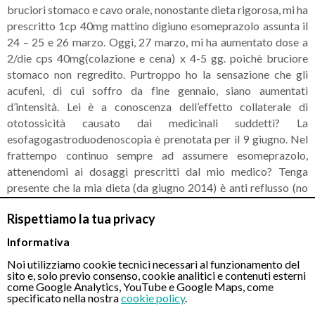
bruciori stomaco e cavo orale, nonostante dieta rigorosa, mi ha
prescritto 1cp 40mg mattino digiuno esomeprazolo assunta il
24 – 25 e 26 marzo. Oggi, 27 marzo, mi ha aumentato dose a
2/die cps 40mg(colazione e cena) x 4-5 gg. poichè bruciore
stomaco non regredito. Purtroppo ho la sensazione che gli
acufeni, di cui soffro da fine gennaio, siano aumentati
d’intensità. Lei è a conoscenza dell’effetto collaterale di
ototossicità causato dai medicinali suddetti? La
esofagogastroduodenoscopia è prenotata per il 9 giugno. Nel
frattempo continuo sempre ad assumere esomeprazolo,
attenendomi ai dosaggi prescritti dal mio medico? Tenga
presente che la mia dieta (da giugno 2014) è anti reflusso (no
insaccati, no sughi, no carne rossa, no vino, liquori, tabacco,
Rispettiamo la tua privacy
cioccolato etc) senza problemi di stitichezza di cui soffro,
invece, durante assunzione PPI. Grazie per un Suo parere e
Informativa
attenzione. Cordiali saluti.
Noi utilizziamo cookie tecnici necessari al funzionamento del
sito e, solo previo consenso, cookie analitici e contenuti esterni
RISPOSTA DEL MEDICO
come Google Analytics, YouTube e Google Maps, come
specificato nella nostra
cookie policy
.
L’esomeprazolo non risulta causare acufeni, è invece possibile