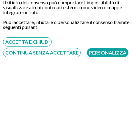
che gli stessi siano fan
Il rifiuto del consenso può comportare l'impossibilità di
visualizzare alcuni contenuti esterni come video o mappe
Vomiti dal reflusso. Continui quindi la terapia in atto nell’attesa
integrate nel sito.
della gastroscopia transnasale.
Puoi accettare, rifiutare o personalizzare il consenso tramite i
seguenti pulsanti.
CONTATTI
ACCETTA E CHIUDI
CONTINUA SENZA ACCETTARE
PERSONALIZZA
Chiamaci
Servizio disponibile dal Lunedì al Sabato dalle ore 9:00 alle ore 18:00.
Fatti richiamare
Inserisci il tuo numero, ti richiameremo entro 4 ore lavorative:
Acconsento al trattamento dei dati personali ai sensi del regolamento europeo