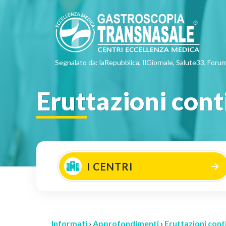
Segnalato da: laRepubblica, IlGiornale, Salute33, Forum
Eruttazioni con
I CENTRI
Informati
›
Approfondimenti
›
Eruttazioni cont