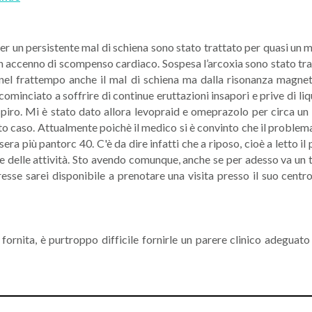
er un persistente mal di schiena sono stato trattato per quasi un 
ccenno di scompenso cardiaco. Sospesa l’arcoxia sono stato trattat
 nel frattempo anche il mal di schiena ma dalla risonanza magne
inciato a soffrire di continue eruttazioni insapori e prive di liq
spiro. Mi è stato dato allora levopraid e omeprazolo per circa u
to caso. Attualmente poichè il medico si è convinto che il problema
era più pantorc 40. C'è da dire infatti che a riposo, cioè a lett
 delle attività. Sto avendo comunque, anche se per adesso va un ta
resse sarei disponibile a prenotare una visita presso il suo cent
i fornita, è purtroppo difficile fornirle un parere clinico adegua