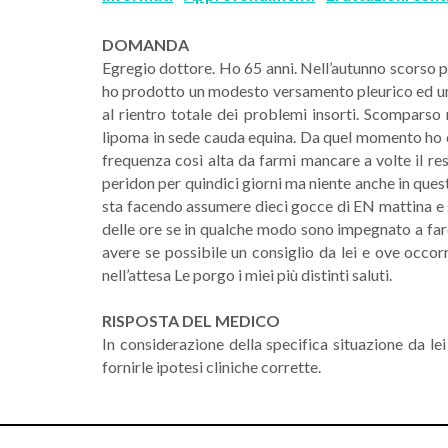
DOMANDA
Egregio dottore. Ho 65 anni. Nell’autunno scorso p
ho prodotto un modesto versamento pleurico ed un a
al rientro totale dei problemi insorti. Scomparso
lipoma in sede cauda equina. Da quel momento ho com
frequenza così alta da farmi mancare a volte il re
peridon per quindici giorni ma niente anche in ques
sta facendo assumere dieci gocce di EN mattina e s
delle ore se in qualche modo sono impegnato a fare
avere se possibile un consiglio da lei e ove occor
nell’attesa Le porgo i miei più distinti saluti.
RISPOSTA DEL MEDICO
In considerazione della specifica situazione da le
fornirle ipotesi cliniche corrette.