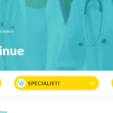
Salute.it
tinue
SPECIALISTI
inue