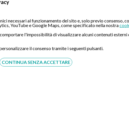
vacy
CONTATTI
ici necessari al funzionamento del sito e, solo previo consenso, co
tics, YouTube e Google Maps, come specificato nella nostra
cook
Compila il Form:
ò comportare l'impossibilità di visualizzare alcuni contenuti ester
 personalizzare il consenso tramite i seguenti pulsanti.
CONTINUA SENZA ACCETTARE
Acconsento al trattamento dei dati personali ai sensi del
regolamento europeo del 27/04/2016, n. 679 e come indicato
nel documento
normativa sulla privacy
e
cookies