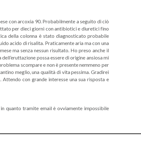
mese con arcoxia 90. Probabilmente a seguito di ciò
o per dieci giorni con antibiotici e diuretici fino
tica della colonna è stato diagnosticato probabile
uido acido di risalita. Praticamente aria ma con una
n mese ma senza nessun risultato. Ho preso anche il
 dell’eruttazione possa essere di origine ansiosa mi
o il problema scompare e non è presente nemmeno per
ntino meglio, una qualità di vita pessima. Gradirei
ro. Attendo con grande interesse una sua risposta e
to in quanto tramite email è ovviamente impossibile