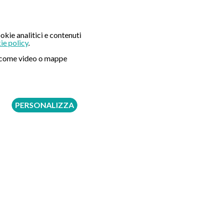
okie analitici e contenuti
ie policy
.
Seguici su:
ni come video o mappe
PERSONALIZZA