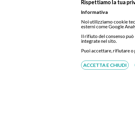
Rispettiamo la tua pri
Informativa
Noi utilizziamo cookie tecn
esterni come Google Analy
Chiamaci
Il rifiuto del consenso pu
integrate nel sito.
Puoi accettare, rifiutare o
ACCETTA E CHIUDI
Servizio disponibile dal Lunedì al Sabato dalle ore
9:00 alle ore 18:00.
Fatti richiamare
Inserisci il tuo numero, ti richiameremo entro 4
ore lavorative:
Acconsento al trattamento dei dati personali ai sensi
del regolamento europeo del 27/04/2016, n. 679 e come
indicato nel documento
normativa sulla privacy
e
cookies