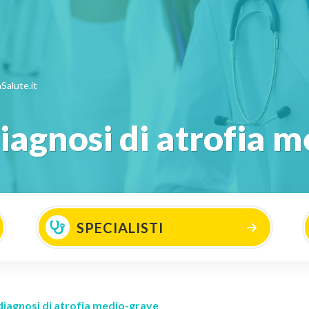
Salute.it
iagnosi di atrofia 
SPECIALISTI
diagnosi di atrofia medio-grave