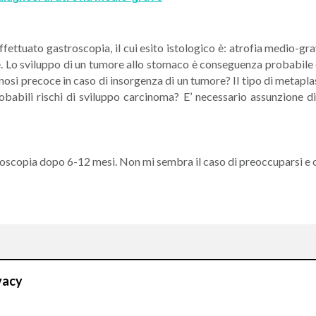
fettuato gastroscopia, il cui esito istologico è: atrofia medio-gra
ne. Lo sviluppo di un tumore allo stomaco è conseguenza probabile
osi precoce in caso di insorgenza di un tumore? Il tipo di metapla
obabili rischi di sviluppo carcinoma? E’ necessario assunzione d
astroscopia dopo 6-12 mesi. Non mi sembra il caso di preoccuparsi e
CONTATTI
vacy
Compila il Form: