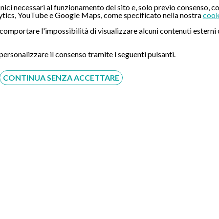
ici necessari al funzionamento del sito e, solo previo consenso, co
tics, YouTube e Google Maps, come specificato nella nostra
cook
ò comportare l'impossibilità di visualizzare alcuni contenuti ester
 personalizzare il consenso tramite i seguenti pulsanti.
CONTINUA SENZA ACCETTARE
Acconsento al trattamento dei dati personali ai sensi del
regolamento europeo del 27/04/2016, n. 679 e come indicato
nel documento
normativa sulla privacy
e
cookies