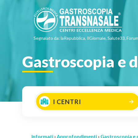
Segnalato da: laRepubblica, IlGiornale, Salute33, Forum
Gastroscopia e d
I CENTRI
Informati
›
Approfondimenti
›
Gastroscopia e 