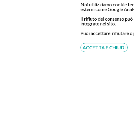
Noi utilizziamo cookie tecn
esterni come Google Analy
Il rifiuto del consenso pu
integrate nel sito.
Servizio disponibile dal Lunedì al Sabato dalle ore
Puoi accettare, rifiutare o
9:00 alle ore 18:00.
ACCETTA E CHIUDI
Fatti richiamare
Inserisci il tuo numero, ti richiameremo entro 4
ore lavorative:
Acconsento al trattamento dei dati personali ai sensi
del regolamento europeo del 27/04/2016, n. 679 e come
indicato nel documento
normativa sulla privacy
e
cookies
Scrivici su:
Whatsapp 3311232150