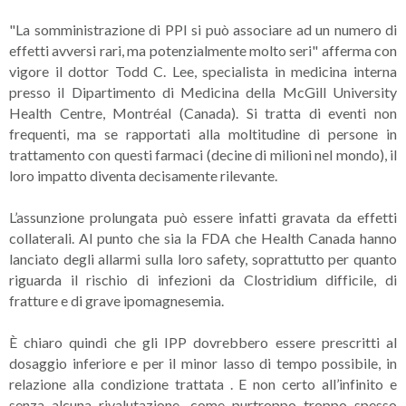
"La somministrazione di PPI si può associare ad un numero di
effetti avversi rari, ma potenzialmente molto seri" afferma con
vigore il dottor Todd C. Lee, specialista in medicina interna
presso il Dipartimento di Medicina della McGill University
Health Centre, Montréal (Canada). Si tratta di eventi non
frequenti, ma se rapportati alla moltitudine di persone in
trattamento con questi farmaci (decine di milioni nel mondo), il
loro impatto diventa decisamente rilevante.
L’assunzione prolungata può essere infatti gravata da effetti
collaterali. Al punto che sia la FDA che Health Canada hanno
lanciato degli allarmi sulla loro safety, soprattutto per quanto
riguarda il rischio di infezioni da Clostridium difficile, di
fratture e di grave ipomagnesemia.
È chiaro quindi che gli IPP dovrebbero essere prescritti al
dosaggio inferiore e per il minor lasso di tempo possibile, in
relazione alla condizione trattata . E non certo all’infinito e
senza alcuna rivalutazione, come purtroppo troppo spesso