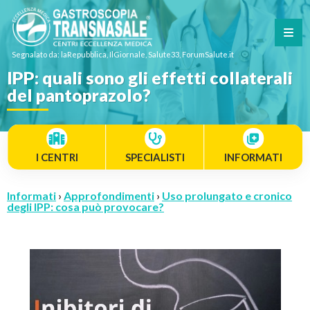
Segnalato da: laRepubblica, IlGiornale, Salute33, ForumSalute.it
IPP: quali sono gli effetti collaterali
del pantoprazolo?
I CENTRI
SPECIALISTI
INFORMATI
Informati
›
Approfondimenti
›
Uso prolungato e cronico
degli IPP: cosa può provocare?