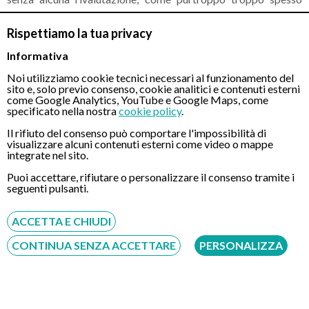
avviene.
Rispettiamo la tua privacy
Gli IPP sono una delle categorie di farmaci più prescritti in
Informativa
Italia, nonostante le raccomandazioni dell’AIFA e le limitazioni
Noi utilizziamo cookie tecnici necessari al funzionamento del
imposte: si stima, infatti che gli utilizzatori siano circa 3,5
sito e, solo previo consenso, cookie analitici e contenuti esterni
milioni, il 21% della popolazione totale. Il loro utilizzo inoltre
come Google Analytics, YouTube e Google Maps, come
aumenta con l’aumentare dell’età, raggiungendo una prevalenza
specificato nella nostra
cookie policy
.
d’uso del 60% nei soggetti con età pari o superiore ai 75 anni.
Il rifiuto del consenso può comportare l'impossibilità di
visualizzare alcuni contenuti esterni come video o mappe
Come funzionano gli IPP?
integrate nel sito.
Puoi accettare, rifiutare o personalizzare il consenso tramite i
seguenti pulsanti.
Gli inibitori di pompa protonica sono in realtà dei pro-
farmaci
, ovvero dei farmaci che si attivano solo in un ambiente
ACCETTA E CHIUDI
acido: vanno ad inibire in maniera specifica l'enzima H⁺/K⁺
CONTINUA SENZA ACCETTARE
PERSONALIZZA
ATPasi, noto appunto come pompa protonica, presente sulle
cellule che rivestono lo stomaco e che sono deputate alla
produzione di succhi gastrici.