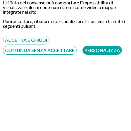
caso infatti la sedazione per questo tipo di tecnica non è
Il rifiuto del consenso può comportare l'impossibilità di
visualizzare alcuni contenuti esterni come video o mappe
solitamente contemplata. Il paziente inoltre può liberamente
integrate nel sito.
parlare o deglutire nel corso dell’esame. Cordiali saluti.
Puoi accettare, rifiutare o personalizzare il consenso tramite i
seguenti pulsanti.
CONTATTI
ACCETTA E CHIUDI
CONTINUA SENZA ACCETTARE
PERSONALIZZA
Chiamaci
Servizio disponibile dal Lunedì al Sabato dalle ore 9:00 alle ore 18:00.
Fatti richiamare
Inserisci il tuo numero, ti richiameremo entro 4 ore lavorative:
Acconsento al trattamento dei dati personali ai sensi del regolamento europeo