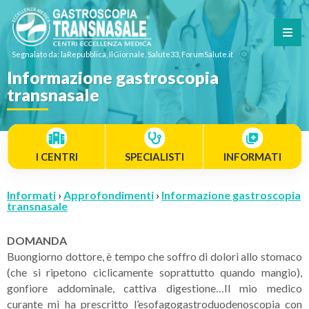
Segnalato da: laRepubblica, IlGiornale, Salute33, ForumSalute.it
Informazione gastroscopia
transnasale
I CENTRI
SPECIALISTI
INFORMATI
Informati
›
Approfondimenti
›
Informazione gastroscopia
transnasale
DOMANDA
Buongiorno dottore, è tempo che soffro di dolori allo stomaco
(che si ripetono ciclicamente soprattutto quando mangio),
gonfiore addominale, cattiva digestione…Il mio medico
curante mi ha prescritto l’esofagogastroduodenoscopia con