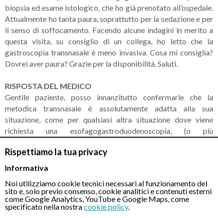
biopsia ed esame istologico, che ho già prenotato all’ospedale.
Attualmente ho tanta paura, soprattutto per la sedazione e per
il senso di soffocamento. Facendo alcune indagini in merito a
questa visita, su consiglio di un collega, ho letto che la
gastroscopia transnasale è meno invasiva. Cosa mi consiglia?
Dovrei aver paura? Grazie per la disponibilità. Saluti.
RISPOSTA DEL MEDICO
Gentile paziente, posso innanzitutto confermarle che la
metodica transnasale è assolutamente adatta alla sua
situazione, come per qualsiasi altra situazione dove viene
richiesta una esofagogastroduodenoscopia, (o più
comunemente detta Gastroscopia) con biopsia e relativo
Rispettiamo la tua privacy
esame istologico. In poche parole, la gastroscopia transnasale
è parificata in ogni forma alla gastroscopia tradizionale con
Informativa
l’unica differenza che il paziente non soffre di problematiche
Noi utilizziamo cookie tecnici necessari al funzionamento del
quali senso di soffocamento, conati di vomito, nausea o senso
sito e, solo previo consenso, cookie analitici e contenuti esterni
di costrizione. Si tratta quindi di un esame che il paziente può
come Google Analytics, YouTube e Google Maps, come
specificato nella nostra
cookie policy
.
superare meglio rispetto alla gastroscopia tradizionale, non a