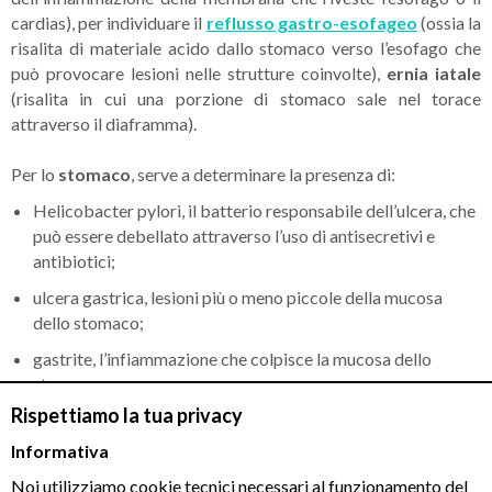
cardias), per individuare il
reflusso gastro-esofageo
(ossia la
risalita di materiale acido dallo stomaco verso l’esofago che
può provocare lesioni nelle strutture coinvolte),
ernia iatale
(risalita in cui una porzione di stomaco sale nel torace
attraverso il diaframma).
Per lo
stomaco
, serve a determinare la presenza di:
Helicobacter pylori, il batterio responsabile dell’ulcera, che
può essere debellato attraverso l’uso di antisecretivi e
antibiotici;
ulcera gastrica, lesioni più o meno piccole della mucosa
dello stomaco;
gastrite, l’infiammazione che colpisce la mucosa dello
stomaco
Rispettiamo la tua privacy
Per il duodeno, si rivela utile per scoprire:
Informativa
l’ulcera duodenale: l’esame rileva eventuali lesioni al
Noi utilizziamo cookie tecnici necessari al funzionamento del