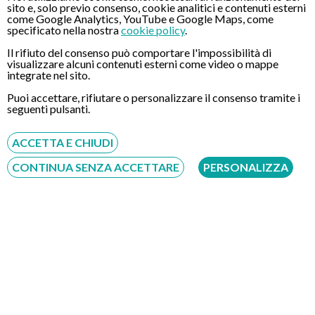
sito e, solo previo consenso, cookie analitici e contenuti esterni
duodeno;
come Google Analytics, YouTube e Google Maps, come
specificato nella nostra
cookie policy
.
la celiachia, l’intolleranza al glutine, proteina contenuta nei
cereali, che provoca infiammazione costante e
Il rifiuto del consenso può comportare l'impossibilità di
visualizzare alcuni contenuti esterni come video o mappe
malassorbimento. Serve anche a scoprire tumori a stomaco,
integrate nel sito.
esofago, duodeno (rari).
Puoi accettare, rifiutare o personalizzare il consenso tramite i
seguenti pulsanti.
Video di una Gastroscopia Transnasale (Eseguita dal Dr.
Mangiarotti)
ACCETTA E CHIUDI
CONTINUA SENZA ACCETTARE
PERSONALIZZA
Clicca QUI per prenotare un esame o richiedere maggiori
informazioni
CONTATTI
Chiamaci