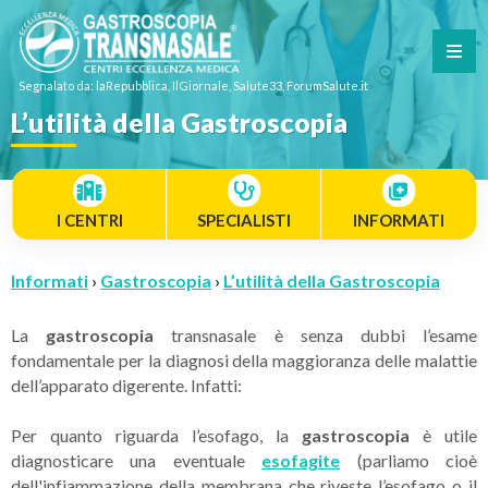
Segnalato da: laRepubblica, IlGiornale, Salute33, ForumSalute.it
L’utilità della Gastroscopia
I CENTRI
SPECIALISTI
INFORMATI
Informati
›
Gastroscopia
›
L’utilità della Gastroscopia
La
gastroscopia
transnasale è senza dubbi l’esame
fondamentale per la diagnosi della maggioranza delle malattie
dell’apparato digerente. Infatti:
Per quanto riguarda l’esofago, la
gastroscopia
è utile
diagnosticare una eventuale
esofagite
(parliamo cioè
dell'infiammazione della membrana che riveste l’esofago o il