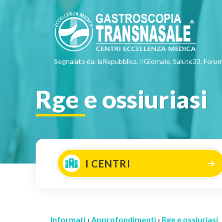
Segnalato da: laRepubblica, IlGiornale, Salute33, Forum
Rge e ossiuriasi
I CENTRI
Informati
›
Approfondimenti
›
Rge e ossiuriasi