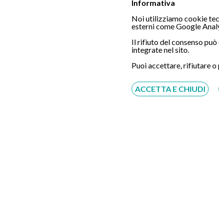
Informativa
Noi utilizziamo cookie tecn
Chiamaci
esterni come Google Analy
Il rifiuto del consenso pu
integrate nel sito.
Puoi accettare, rifiutare o
Servizio disponibile dal Lunedì al Sabato dalle ore
9:00 alle ore 18:00.
ACCETTA E CHIUDI
Fatti richiamare
Inserisci il tuo numero, ti richiameremo entro 4
ore lavorative:
Acconsento al trattamento dei dati personali ai sensi
del regolamento europeo del 27/04/2016, n. 679 e come
indicato nel documento
normativa sulla privacy
e
cookies
Scrivici su: