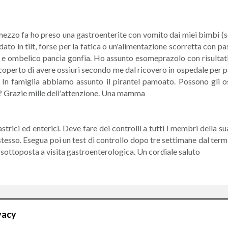
 mezzo fa ho preso una gastroenterite con vomito dai miei bimbi (s
ato in tilt, forse per la fatica o un'alimentazione scorretta con pas
o e ombelico pancia gonfia. Ho assunto esomeprazolo con risulta
perto di avere ossiuri secondo me dal ricovero in ospedale per p
. In famiglia abbiamo assunto il pirantel pamoato. Possono gli o
i? Grazie mille dell'attenzione. Una mamma
trici ed enterici. Deve fare dei controlli a tutti i membri della s
o stesso. Esegua poi un test di controllo dopo tre settimane dal term
e sottoposta a visita gastroenterologica. Un cordiale saluto
vacy
CONTATTI