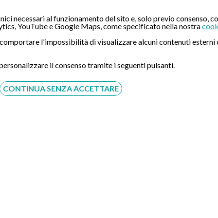
ici necessari al funzionamento del sito e, solo previo consenso, co
Compila il Form:
tics, YouTube e Google Maps, come specificato nella nostra
cook
ò comportare l'impossibilità di visualizzare alcuni contenuti ester
 personalizzare il consenso tramite i seguenti pulsanti.
CONTINUA SENZA ACCETTARE
Acconsento al trattamento dei dati personali ai sensi del
regolamento europeo del 27/04/2016, n. 679 e come indicato
nel documento
normativa sulla privacy
e
cookies