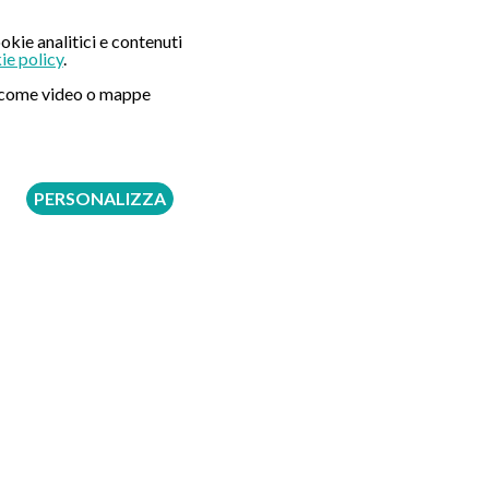
okie analitici e contenuti
Seguici su:
ie policy
.
ni come video o mappe
PERSONALIZZA