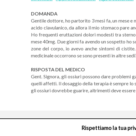
DOMANDA
Gentile dottore, ho partorito 3 mesi fa, un mese e
acido clavulanico, da allora il mio stomaco pare and
Ho frequenti eruttazioni dolori modesti tra stern
mese 40mg. Due giorni fa avendo un sospetto ho sco
zone del corpo, io avevo anche sintomi di cistite
medicinale occorrono se sono presenti in altre sed
RISPOSTA DEL MEDICO
Gent. Signora, gli ossiuri possono dare problemi gas
quelli affetti. Il dosaggio della terapia è sempre l
gli ossiuri dovrebbe guarire, altrimenti deve esser
Rispettiamo la tua pri