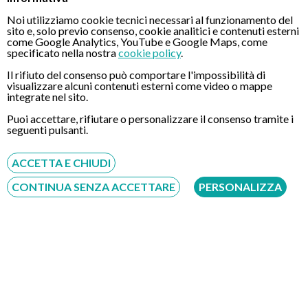
sedazione:
Noi utilizziamo cookie tecnici necessari al funzionamento del
sito e, solo previo consenso, cookie analitici e contenuti esterni
come Google Analytics, YouTube e Google Maps, come
"L'ho fatta parecchi anni fa. Niente sedazione a parte una
specificato nella nostra
cookie policy
.
spruzzata in gola con uno spray per calmare il riflesso del
vomito. La sensazione?
Non ricordo una sensazione
Il rifiuto del consenso può comportare l'impossibilità di
visualizzare alcuni contenuti esterni come video o mappe
eccessivamente spiacevole
. Anzi, a livello fisico non ricordo
integrate nel sito.
proprio alcun tipo di sensazione particolare. Forse dipende
Puoi accettare, rifiutare o personalizzare il consenso tramite i
anche dalla mano dell'operatore, non saprei dire".
seguenti pulsanti.
Fonte: Quora.com
ACCETTA E CHIUDI
Gastroscopia in sedazione cosciente: alcune
esperienze
CONTINUA SENZA ACCETTARE
PERSONALIZZA
La gastroscopia in sedazione cosciente è una procedura
endoscopica durante la quale al paziente viene somministrata
una combinazione di farmaci per:
Indurre uno stato di
rilassamento e comfort
;
Ridurre l'ansia;