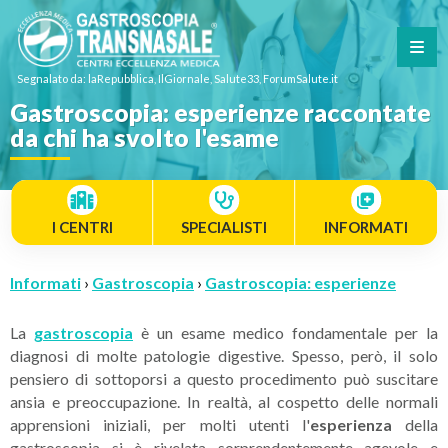
Segnalato da: laRepubblica, IlGiornale, Salute33, ForumSalute.it
Gastroscopia: esperienze raccontate
da chi ha svolto l'esame
I CENTRI
SPECIALISTI
INFORMATI
Informati
›
Gastroscopia
›
Gastroscopia: esperienze
La
gastroscopia
è un esame medico fondamentale per la
diagnosi di molte patologie digestive. Spesso, però, il solo
pensiero di sottoporsi a questo procedimento può suscitare
ansia e preoccupazione. In realtà, al cospetto delle normali
apprensioni iniziali, per molti utenti l'
esperienza
della
gastroscopia si è rivelata sorprendentemente agevole e