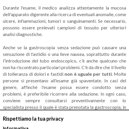
Durante l'esame, il medico analizza attentamente la mucosa
dell'apparato digerente alla ricerca di eventuali anomalie, come
ulcere, infiammazioni, tumori o sanguinamenti. Se necessario,
possono essere prelevati campioni di tessuto per ulteriori
analisi diagnostiche.
Anche se la gastroscopia senza sedazione può causare una
sensazione di fastidio o una lieve nausea, soprattutto durante
l'introduzione del tubo endoscopico, c'è anche qualcuno che
non ha riscontrato particolari problemi. C'è da dire che il livello
di tolleranza di dolori e fastidi
non è uguale per tutti
. Molte
persone si presentano all'esame già spaventate. In casi del
genere, affinché l'esame possa essere condotto senza
problemi, è preferibile ricorrere alla sedazione. In ogni caso,
conviene sempre consultarsi preventivamente con lo
specialista presso il quale è stata prenotata la gastroscopia, in
maniera tale da ricevere consigli sulle procedure disponibili e
Rispettiamo la tua privacy
su come prepararsi al meglio. Di seguito, il commento di un
utente che ha vissuto un'esperienza di gastroscopia senza
Informativa