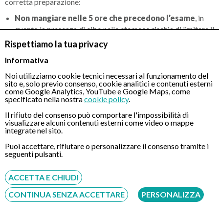
corretta preparazione:
Non mangiare nelle 5 ore che precedono l’esame
, in
quanto la presenza di cibo nello stomaco rischia di limitare il
campo visivo dell’endoscopio, rendere l’esame meno preciso
Rispettiamo la tua privacy
e, in alcuni casi, provocare vomito;
Informativa
Consegnare al medico un elenco di tutti i
medicinali
che
Noi utilizziamo cookie tecnici necessari al funzionamento del
stai assumendo (in particolare aspirina ed anticoagulanti).
sito e, solo previo consenso, cookie analitici e contenuti esterni
Sarai preventivamente avvertito qualora sia necessario
come Google Analytics, YouTube e Google Maps, come
specificato nella nostra
cookie policy
.
sospenderne alcuni
(es. inibitori di pompa protonica);
Il rifiuto del consenso può comportare l'impossibilità di
Comunicare al medico eventuali allergie, anche a specifici
visualizzare alcuni contenuti esterni come video o mappe
farmaci.
integrate nel sito.
Puoi accettare, rifiutare o personalizzare il consenso tramite i
seguenti pulsanti.
Il medico ti chiederà
ulteriori dettagli
sulla tua salute, in
particolare sulla presenza di condizioni come:
ACCETTA E CHIUDI
Malattie cardiache;
CONTINUA SENZA ACCETTARE
PERSONALIZZA
Patologie polmonari;
Altre malattie che potrebbero richiedere un’attenzione