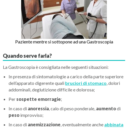
Paziente mentre si sottopone ad una Gastroscopia
Quando serve farla?
La Gastroscopia è consigliata nelle seguenti situazioni:
In presenza di sintomatologie a carico della parte superiore
dell’apparato digerente quali
bruciori di stomaco
, dolori
addominali, deglutizione difficile e dolorosa;
Per
sospette emorragie
;
In caso di
anoressia
, calo di peso ponderale,
aumento
di
peso
improvviso;
In caso di
anemizzazione
, eventualmente anche
abbinata