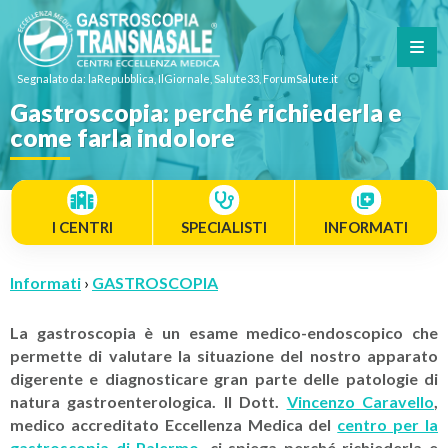
Segnalato da: laRepubblica, IlGiornale, Salute33, ForumSalute.it
Gastroscopia: perché richiederla e
come farla indolore
I CENTRI
SPECIALISTI
INFORMATI
Informati
›
GASTROSCOPIA
La gastroscopia è un esame medico-endoscopico che
permette di valutare la situazione del nostro apparato
digerente e diagnosticare gran parte delle patologie di
natura gastroenterologica. Il Dott.
Vincenzo Caravello
,
medico accreditato Eccellenza Medica del
centro per la
gastroscopia di Palermo
, ci spiega perché richiederla e