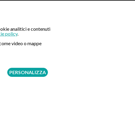
 li riguardano.
okie analitici e contenuti
lità esclusivamente divulgative e informative.
ie policy
.
ni come video o mappe
me consulenze mediche personalizzate.
PERSONALIZZA
na responsabilità in relazione a: