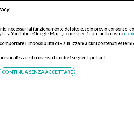
nsabili della correttezza e dell'aggiornamento delle informazioni che
vacy
cati su Gastroscopiatransnasale.it
ici necessari al funzionamento del sito e, solo previo consenso, co
tri contenuti editoriali eventualmente pubblicati sul sito hanno fina
tics, YouTube e Google Maps, come specificato nella nostra
cook
ò comportare l'impossibilità di visualizzare alcuni contenuti ester
ziente e professionista sanitario né devono essere interpretati co
 personalizzare il consenso tramite i seguenti pulsanti.
oscopiatransnasale.it verso Siti Esterni
CONTINUA SENZA ACCETTARE
attaforme o servizi gestiti da soggetti terzi.
llo sui contenuti presenti su tali risorse esterne e non assume alcu