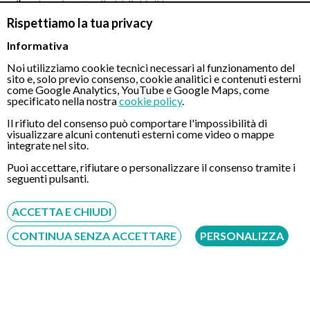
adempimento di obblighi di legge;
Rispettiamo la tua privacy
tutela dei diritti del Titolare;
Informativa
sicurezza dei sistemi informatici e prevenzione delle frodi.
Noi utilizziamo cookie tecnici necessari al funzionamento del
sito e, solo previo consenso, cookie analitici e contenuti esterni
come Google Analytics, YouTube e Google Maps, come
7. QUAL È LA BASE GIURIDICA DEL TRATTAMENTO
specificato nella nostra
cookie policy
.
DEI DATI SUL SITO
Il rifiuto del consenso può comportare l'impossibilità di
GASTROSCOPIATRANSNASALE.IT?
visualizzare alcuni contenuti esterni come video o mappe
integrate nel sito.
Il trattamento dei dati personali avviene sulla base di una o più
Puoi accettare, rifiutare o personalizzare il consenso tramite i
delle seguenti condizioni di liceità previste dall'art. 6 del
seguenti pulsanti.
Regolamento (UE) 2016/679:
ACCETTA E CHIUDI
esecuzione di misure precontrattuali adottate su richiesta
dell'interessato;
CONTINUA SENZA ACCETTARE
PERSONALIZZA
esecuzione di un contratto o di un servizio richiesto
dall'utente;
adempimento di obblighi di legge cui è soggetto il