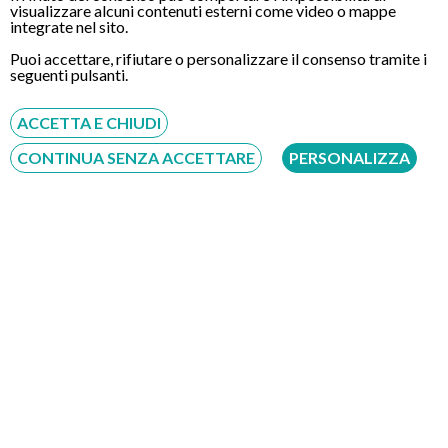
visualizzare alcuni contenuti esterni come video o mappe
integrate nel sito.
Puoi accettare, rifiutare o personalizzare il consenso tramite i
CONTATTI
seguenti pulsanti.
ACCETTA E CHIUDI
Chiamaci
CONTINUA SENZA ACCETTARE
PERSONALIZZA
Servizio disponibile dal Lunedì al Sabato dalle ore 9:00 alle ore 18:00.
Fatti richiamare
Inserisci il tuo numero, ti richiameremo entro 4 ore lavorative:
Acconsento al trattamento dei dati personali ai sensi del regolamento europeo
del 27/04/2016, n. 679 e come indicato nel documento
normativa sulla privacy
e
cookies