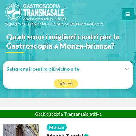
Segnalato da: laRepubblica, IlGiornale, Salute33, ForumSalute.it
Quali sono i migliori centri per la
Gastroscopia a Monza-brianza?
VAI
Gastroscopia Transansale attiva
Monza