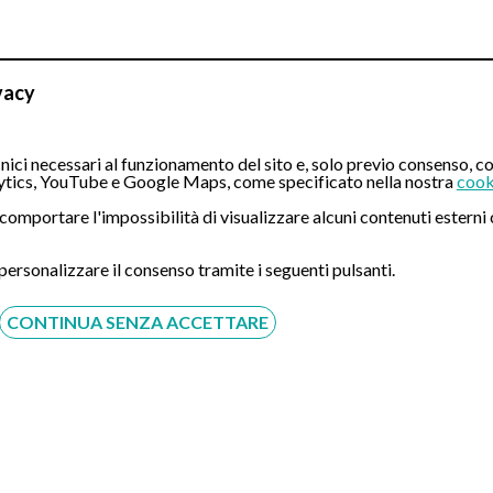
vacy
ici necessari al funzionamento del sito e, solo previo consenso, co
tics, YouTube e Google Maps, come specificato nella nostra
cook
ò comportare l'impossibilità di visualizzare alcuni contenuti ester
CONTATTI
 personalizzare il consenso tramite i seguenti pulsanti.
Compila il Form:
CONTINUA SENZA ACCETTARE