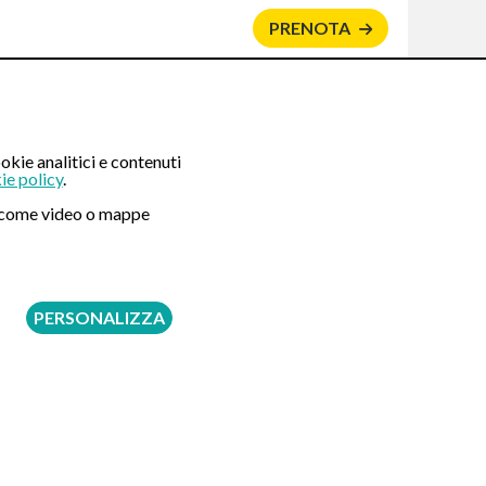
PRENOTA
okie analitici e contenuti
ie policy
.
ni come video o mappe
Seguici su:
PERSONALIZZA