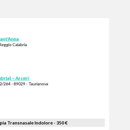
Sant'Anna
Reggio Calabria
bria) – Arceri
62/264 - 89029 - Taurianova
ia Transnasale Indolore -
350 €