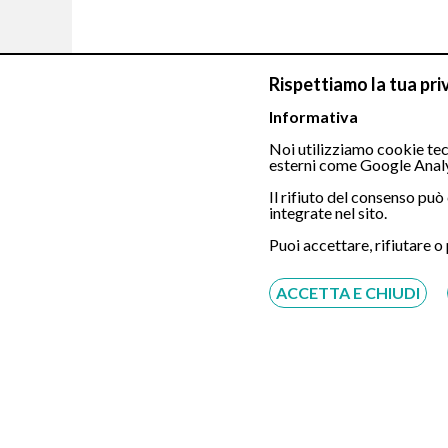
Rispettiamo la tua pri
Informativa
Noi utilizziamo cookie tecn
esterni come Google Analy
Il rifiuto del consenso pu
integrate nel sito.
Puoi accettare, rifiutare o
Chiamaci
ACCETTA E CHIUDI
Servizio disponibile dal Lunedì al Sabato dalle ore
9:00 alle ore 18:00.
Fatti richiamare