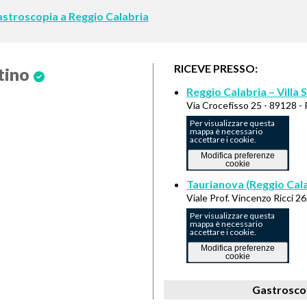
 Gastroscopia a Reggio Calabria
RICEVE PRESSO:
tino
Reggio Calabria – Villa 
Via Crocefisso 25 - 89128 - 
Per visualizzare questa
mappa è necessario
accettare i cookie.
Modifica preferenze
cookie
Taurianova (Reggio Cala
Viale Prof. Vincenzo Ricci 2
Per visualizzare questa
mappa è necessario
accettare i cookie.
Modifica preferenze
cookie
Gastroscop