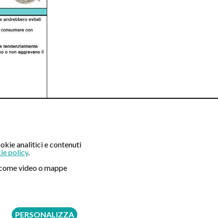
okie analitici e contenuti
otti)
ie policy
.
ni come video o mappe
zioni
PERSONALIZZA