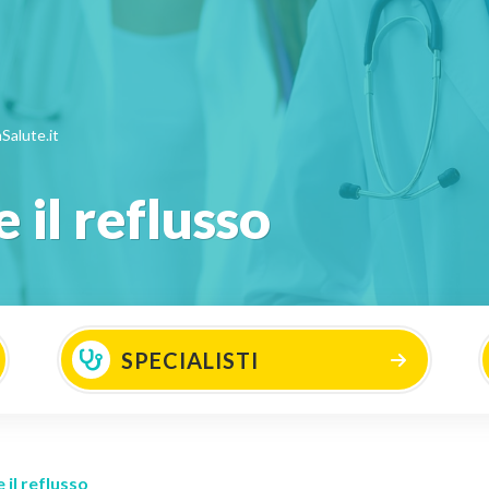
Salute.it
 il reflusso
SPECIALISTI
 il reflusso