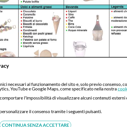
vacy
ici necessari al funzionamento del sito e, solo previo consenso, co
o di una Gastroscopia Transnasale (Eseguita dal Dr. Mangiar
tics, YouTube e Google Maps, come specificato nella nostra
cook
ò comportare l'impossibilità di visualizzare alcuni contenuti ester
ca QUI per prenotare un esame o richiedere maggiori informa
 personalizzare il consenso tramite i seguenti pulsanti.
CONTINUA SENZA ACCETTARE