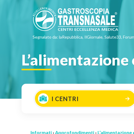
Segnalato da: laRepubblica, IlGiornale, Salute33, Forum
L’alimentazione e
I CENTRI
Informati
›
Approfondimenti
›
L’alimentazione e