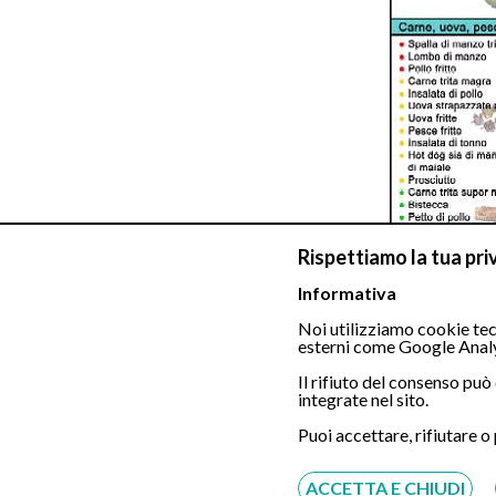
Rispettiamo la tua pri
Informativa
Noi utilizziamo cookie tecn
Vide
esterni come Google Analy
Il rifiuto del consenso pu
integrate nel sito.
Clic
Puoi accettare, rifiutare o
ACCETTA E CHIUDI