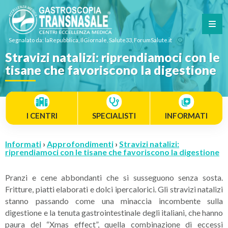
Segnalato da: laRepubblica, IlGiornale, Salute33, ForumSalute.it
Stravizi natalizi: riprendiamoci con le
tisane che favoriscono la digestione
I CENTRI
SPECIALISTI
INFORMATI
Informati
›
Approfondimenti
›
Stravizi natalizi:
riprendiamoci con le tisane che favoriscono la digestione
Pranzi e cene abbondanti che si susseguono senza sosta.
Fritture, piatti elaborati e dolci ipercalorici. Gli stravizi natalizi
stanno passando come una minaccia incombente sulla
digestione e la tenuta gastrointestinale degli italiani, che hanno
paura del “Xmas effect”, quella combinazione di eccessi