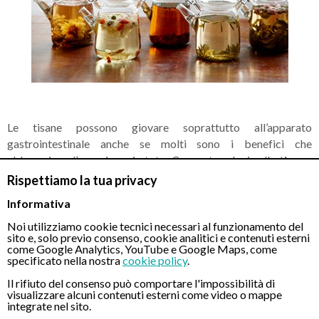
Le tisane possono giovare soprattutto all’apparato
gastrointestinale anche se molti sono i benefici che
abbracciano l’organismo in toto. Concentrandoci sulle
tisane
per favorire la digestione
, è possibile trovare giovamento da
Rispettiamo la tua privacy
diverse piante.
Informativa
La tisana più conosciuta e tramandata anche dalle nostre nonne
Noi utilizziamo cookie tecnici necessari al funzionamento del
sito e, solo previo consenso, cookie analitici e contenuti esterni
è il canarino.
come Google Analytics, YouTube e Google Maps, come
specificato nella nostra
cookie policy
.
La tisana canarino
si prepara aggiungendo ad un bicchiere
d’acqua calda una piccola scorza di limone e un cucchiaino di
Il rifiuto del consenso può comportare l'impossibilità di
visualizzare alcuni contenuti esterni come video o mappe
zucchero. Va sorseggiata tiepida dopo mangiato.
integrate nel sito.