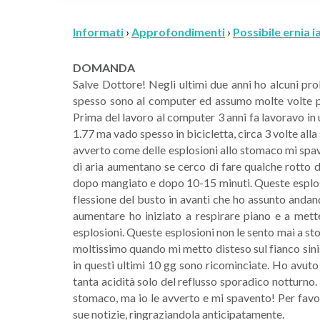
Informati
›
Approfondimenti
›
Possibile ernia i
DOMANDA
Salve Dottore! Negli ultimi due anni ho alcuni p
spesso sono al computer ed assumo molte volte p
Prima del lavoro al computer 3 anni fa lavoravo in
1.77 ma vado spesso in bicicletta, circa 3 volte al
avverto come delle esplosioni allo stomaco mi spav
di aria aumentano se cerco di fare qualche rotto d
dopo mangiato e dopo 10-15 minuti. Queste esplosi
flessione del busto in avanti che ho assunto andan
aumentare ho iniziato a respirare piano e a met
esplosioni. Queste esplosioni non le sento mai a st
moltissimo quando mi metto disteso sul fianco sinis
in questi ultimi 10 gg sono ricominciate. Ho avuto
tanta acidità solo del reflusso sporadico notturno.
stomaco, ma io le avverto e mi spavento! Per favo
sue notizie, ringraziandola anticipatamente.