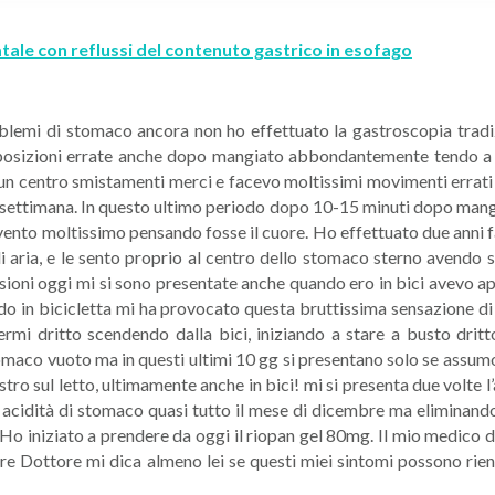
atale con reflussi del contenuto gastrico in esofago
roblemi di stomaco ancora non ho effettuato la gastroscopia trad
osizioni errate anche dopo mangiato abbondantemente tendo a chi
 un centro smistamenti merci e facevo moltissimi movimenti errat
la settimana. In questo ultimo periodo dopo 10-15 minuti dopo mangia
ento moltissimo pensando fosse il cuore. Ho effettuato due anni f
i aria, e le sento proprio al centro dello stomaco sterno avendo 
oni oggi mi si sono presentate anche quando ero in bici avevo ap
do in bicicletta mi ha provocato questa bruttissima sensazione di
termi dritto scendendo dalla bici, iniziando a stare a busto d
omaco vuoto ma in questi ultimi 10 gg si presentano solo se assumo p
tro sul letto, ultimamente anche in bici! mi si presenta due volte l
 acidità di stomaco quasi tutto il mese di dicembre ma eliminando 
 Ho iniziato a prendere da oggi il riopan gel 80mg. Il mio medico di
re Dottore mi dica almeno lei se questi miei sintomi possono rien