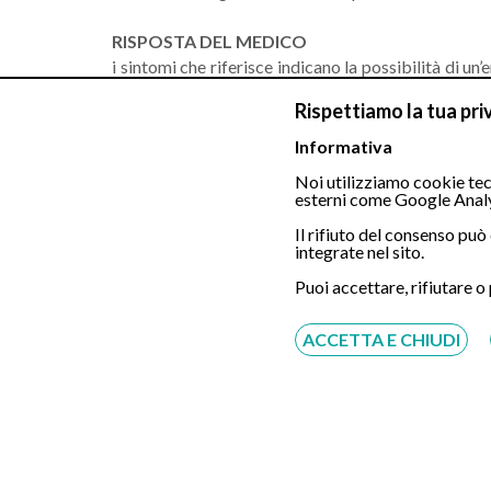
RISPOSTA DEL MEDICO
i sintomi che riferisce indicano la possibilità di u
una gastroscopia e poi una terapia adeguata. Se te
Rispettiamo la tua pri
senza particolari fastidi. Le consiglio di eliminare 
Informativa
Noi utilizziamo cookie tecn
esterni come Google Analy
Il rifiuto del consenso pu
integrate nel sito.
Puoi accettare, rifiutare o
Chiamaci
ACCETTA E CHIUDI
Servizio disponibile dal Lunedì al Sabato dalle ore
9:00 alle ore 18:00.