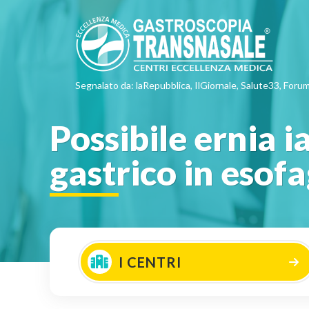
Segnalato da: laRepubblica, IlGiornale, Salute33, Forum
Possibile ernia i
gastrico in esof
I CENTRI