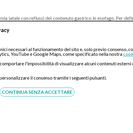
n’ernia iatale con reflussi del contenuto gastrico in esofago. Per de
me la gastroscopia, le assicuro che la tecnica per via nasale da 
vacy
comunque la cioccolata e di evitare sforzi fisici (come ad esempio an
ici necessari al funzionamento del sito e, solo previo consenso, co
tics, YouTube e Google Maps, come specificato nella nostra
cook
ò comportare l'impossibilità di visualizzare alcuni contenuti ester
CONTATTI
 personalizzare il consenso tramite i seguenti pulsanti.
Compila il Form:
CONTINUA SENZA ACCETTARE