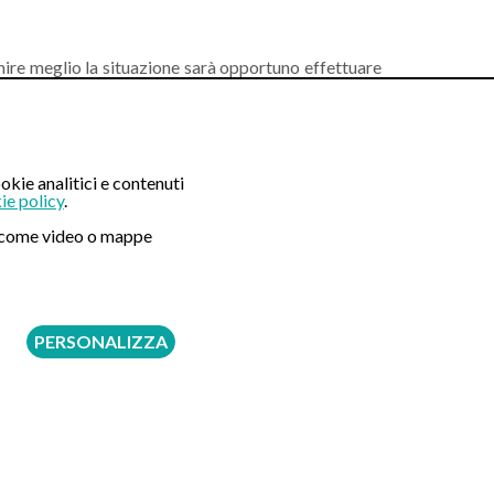
finire meglio la situazione sarà opportuno effettuare
me adottata rende l’indagine estremamente agevole e
dare in bicicletta) subito dopo i pasti.
okie analitici e contenuti
ie policy
.
ni come video o mappe
Seguici su:
PERSONALIZZA