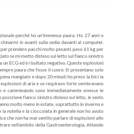
izionale perché ho un'immensa paura. Ho 27 anni e
narmi in avanti sulla sedia davanti al computer.
i per prendere pacchi molto pesanti. peso 61 kg per
to se mi metto disteso sul letto sul fianco sinistro
a un ECG ed è risultato negativo. Queste esplosioni
sempre paura che fosse il cuore. Si presentano solo
pena mangiato e dopo 20 minuti ho preso la bici la
 esplosioni di aria e se respiravo forte sembravano
ritto e camminando sono immediatamente smesse le
osizione fianco sinistro disteso sul letto, le sento
’anno molto meno in estate, soprattutto in inverno e
la nutella e la cioccolata in generale non ho avuto
ce che non ha mai sentito parlare di esplosioni allo
trare nell’ambito della Gastroenterologia. Attendo