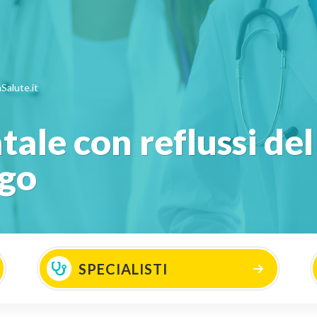
Salute.it
atale con reflussi d
ago
SPECIALISTI