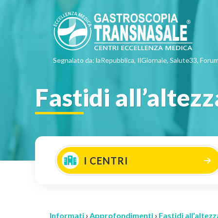
Segnalato da: laRepubblica, IlGiornale, Salute33, Forum
Fastidi all’altez
I CENTRI
Informati
›
Approfondimenti
›
Fastidi all’alte