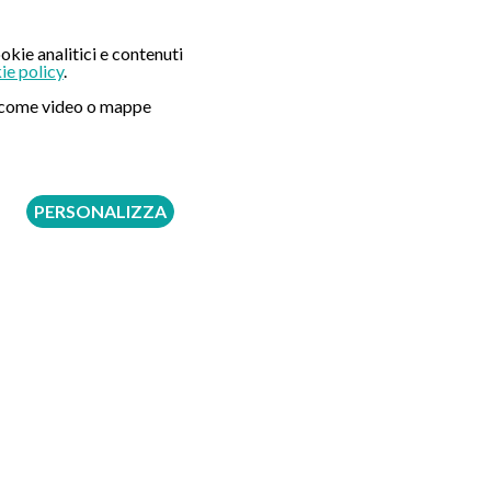
okie analitici e contenuti
Seguici su:
ie policy
.
ni come video o mappe
PERSONALIZZA