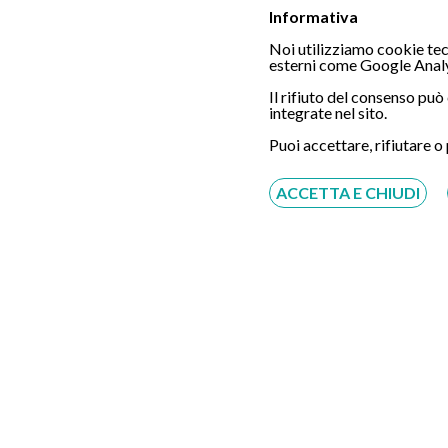
Informativa
Noi utilizziamo cookie tecn
Chiamaci
esterni come Google Analy
Il rifiuto del consenso pu
integrate nel sito.
Puoi accettare, rifiutare o
Servizio disponibile dal Lunedì al Sabato dalle ore
9:00 alle ore 18:00.
ACCETTA E CHIUDI
Fatti richiamare
Inserisci il tuo numero, ti richiameremo entro 4
ore lavorative:
Acconsento al trattamento dei dati personali ai sensi
del regolamento europeo del 27/04/2016, n. 679 e come
indicato nel documento
normativa sulla privacy
e
cookies