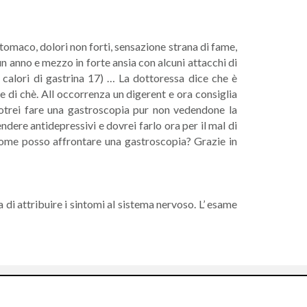
stomaco, dolori non forti, sensazione strana di fame,
n anno e mezzo in forte ansia con alcuni attacchi di
 calori di gastrina 17) … La dottoressa dice che è
 di chè. All occorrenza un digerent e ora consiglia
 potrei fare una gastroscopia pur non vedendone la
ere antidepressivi e dovrei farlo ora per il mal di
, come posso affrontare una gastroscopia? Grazie in
a di attribuire i sintomi al sistema nervoso. L’ esame