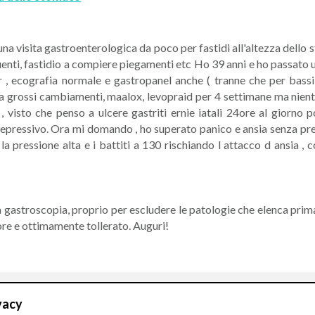
una visita gastroenterologica da poco per fastidi all'altezza dello 
enti, fastidio a compiere piegamenti etc Ho 39 anni e ho passato u
 , ecografia normale e gastropanel anche ( tranne che per bassi
 grossi cambiamenti, maalox, levopraid per 4 settimane ma niente
, visto che penso a ulcere gastriti ernie iatali 24ore al giorno
epressivo. Ora mi domando , ho superato panico e ansia senza prend
la pressione alta e i battiti a 130 rischiando l attacco d ansia 
lla gastroscopia, proprio per escludere le patologie che elenca prim
ore e ottimamente tollerato. Auguri!
vacy