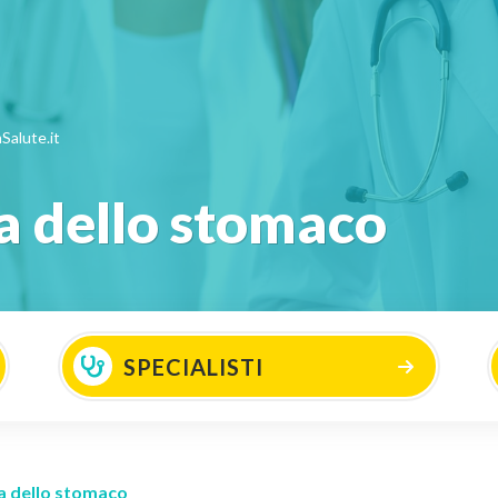
Salute.it
za dello stomaco
SPECIALISTI
zza dello stomaco