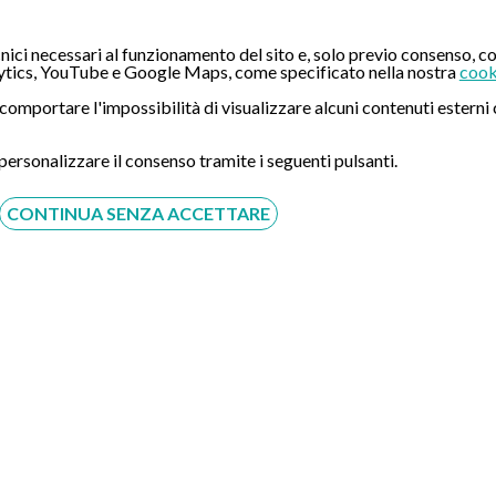
CONTATTI
ici necessari al funzionamento del sito e, solo previo consenso, co
Compila il Form:
tics, YouTube e Google Maps, come specificato nella nostra
cook
ò comportare l'impossibilità di visualizzare alcuni contenuti ester
 personalizzare il consenso tramite i seguenti pulsanti.
CONTINUA SENZA ACCETTARE
Acconsento al trattamento dei dati personali ai sensi del
regolamento europeo del 27/04/2016, n. 679 e come indicato
nel documento
normativa sulla privacy
e
cookies