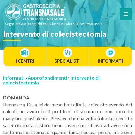
Segnalato da: laRepubblica, IlGiornale, Salute33, ForumSalute.it
Intervento di colecistectomia
I CENTRI
SPECIALISTI
INFORMATI
Informati
›
Approfondimenti
›
Intervento di
colecistectomia
DOMANDA
Buonasera Dr. a inizio mese ho tolto la coleciste avendo dei
calcoli, ho avuto forti problemi di stomaco e non potendo
mangiare quasi niente. Pensavo che una volta tolta la coleciste
sarei ritornata a stare bene, invece mi ritrovo ad avere non
tanto mal di stomaco, quanto tanta nausea, perciò mi trovo