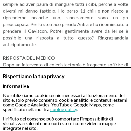
sempre ad aver paura di mangiare tutti i cibi, perchè a volte
diversi mi danno fastidio. Ho perso 11 chili e non riesco a
riprenderne neanche uno, sinceramente sono un po
preoccupata. Per lo stomaco prendo Antra e ho ricominciato a
prendere il Gaviscon. Potrei gentilmente avere da lei se è
possibile una risposta a tutto questo? Ringraziandola
anticipatamente.
RISPOSTA DEL MEDICO
Dopo un intervento di colecistectomia è frequente soffrire di
reflussi di liquido biliare nello stomaco. Tale liquido, essendo
Rispettiamo la tua privacy
alcalino e non acido, non migliora con i farmaci antiacidi.
Potrebbe giovarsi di farmaci procinetici che favoriscono lo
Informativa
svuotamento gastrico e farmaci protettori di mucosa (ad
Noi utilizziamo cookie tecnici necessari al funzionamento del
esempio il Peridon e il Riopan).
sito e, solo previo consenso, cookie analitici e contenuti esterni
come Google Analytics, YouTube e Google Maps, come
specificato nella nostra
cookie policy
.
Il rifiuto del consenso può comportare l'impossibilità di
CONTATTI
visualizzare alcuni contenuti esterni come video o mappe
integrate nel sito.