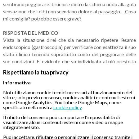
sembrano peggiorare: bruciore dietro la schiena nodo alla gola
sensazione che i cibi non scendano dolore al passaggio… Cosa
mi consiglia? potrebbe essere grave?
RISPOSTA DEL MEDICO
Vista la situazione direi che sia necessario ripetere l’esame
endoscopico (gastroscopia) per verificare con esattezza il suo
stato clinico tenendo soprattutto conto del peggiorare delle
sue condizioni. E’ evidente che va individuata al più presto la
giusta terapia al fine di interrompere il ciclo negativo delle sue
Rispettiamo la tua privacy
sintomatologie.
Informativa
Noi utilizziamo cookie tecnici necessari al funzionamento del
sito e, solo previo consenso, cookie analitici e contenuti esterni
CONTATTI
come Google Analytics, YouTube e Google Maps, come
specificato nella nostra
cookie policy
.
Il rifiuto del consenso può comportare l'impossibilità di
visualizzare alcuni contenuti esterni come video o mappe
Chiamaci
integrate nel sito.
Puoi accettare, rifiutare o personalizzare il consenso tramite i