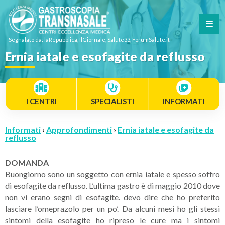
Segnalato da: laRepubblica, IlGiornale, Salute33, ForumSalute.it
Ernia iatale e esofagite da reflusso
I CENTRI
SPECIALISTI
INFORMATI
Informati
›
Approfondimenti
›
Ernia iatale e esofagite da
reflusso
DOMANDA
Buongiorno sono un soggetto con ernia iatale e spesso soffro
di esofagite da reflusso. L’ultima gastro è di maggio 2010 dove
non vi erano segni di esofagite. devo dire che ho preferito
lasciare l’omeprazolo per un po’. Da alcuni mesi ho gli stessi
sintomi della esofagite ho ripreso le cure ma i sintomi