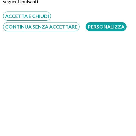
seguenti pulsanti.
ACCETTA E CHIUDI
Servizio disponibile dal Lunedì al Sabato dalle ore 9:00 alle ore 18:00.
CONTINUA SENZA ACCETTARE
PERSONALIZZA
Fatti richiamare
Inserisci il tuo numero, ti richiameremo entro 4 ore lavorative:
Acconsento al trattamento dei dati personali ai sensi del regolamento europeo
del 27/04/2016, n. 679 e come indicato nel documento
normativa sulla privacy
e
cookies
Scrivici su:
Whatsapp 3311232150
Dal Lunedì al Sabato dalle ore 9:00 alle ore 18:00.