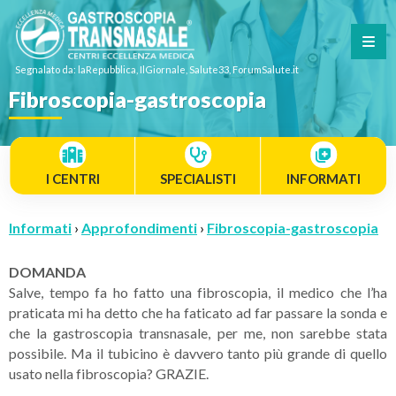
Segnalato da: laRepubblica, IlGiornale, Salute33, ForumSalute.it
Fibroscopia-gastroscopia
I CENTRI
SPECIALISTI
INFORMATI
Informati
›
Approfondimenti
›
Fibroscopia-gastroscopia
DOMANDA
Salve, tempo fa ho fatto una fibroscopia, il medico che l’ha
praticata mi ha detto che ha faticato ad far passare la sonda e
che la gastroscopia transnasale, per me, non sarebbe stata
possibile. Ma il tubicino è davvero tanto più grande di quello
usato nella fibroscopia? GRAZIE.