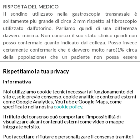
RISPOSTA DEL MEDICO
Il sondino utilizzato nella gastroscopia transnasale è
solitamente più grande di circa 2 mm rispetto al fibroscopio
utilizzato dall’otorino. Parliamo quindi di una differenza
davvero minima. Non conosco il suo stato clinico quindi non
posso confermale quanto indicato dal collega. Posso invece
certamente confermarle che è davvero molto raro(1% circa
della popolazione) che un paziente non possa essere
sottoposto a gastroscopia transnasale a causa della
Rispettiamo la tua privacy
particolare conformazione delle vie nasali.
Informativa
Noi utilizziamo cookie tecnici necessari al funzionamento del
sito e, solo previo consenso, cookie analitici e contenuti esterni
CONTATTI
come Google Analytics, YouTube e Google Maps, come
specificato nella nostra
cookie policy
.
Il rifiuto del consenso può comportare l'impossibilità di
Chiamaci
visualizzare alcuni contenuti esterni come video o mappe
integrate nel sito.
Puoi accettare, rifiutare o personalizzare il consenso tramite i