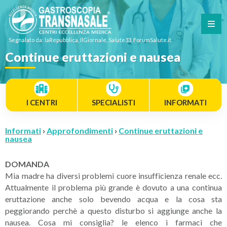
Segnalato da: laRepubblica, IlGiornale, Salute33, ForumSalute.it
Continue eruttazioni e nausea
I CENTRI
SPECIALISTI
INFORMATI
Informati
›
Approfondimenti
›
Continue eruttazioni e
nausea
DOMANDA
Mia madre ha diversi problemi cuore insufficienza renale ecc.
Attualmente il problema più grande è dovuto a una continua
eruttazione anche solo bevendo acqua e la cosa sta
peggiorando perchè a questo disturbo si aggiunge anche la
nausea. Cosa mi consiglia? le elenco i farmaci che