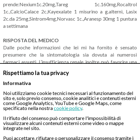
prende:Nexium1c.20mg,Tareg 1c.160mg,Rocaltrol
1c.,CalcioCalace 2c,Kayexalate 1 misurino a g.alterni, Lasix
2c.da 25mg,Sintrom4mg,Norvasc 1c.,Aranesp 30mg 1 puntura
a settimana
RISPOSTA DEL MEDICO
Dalle poche informazioni che lei mi ha fornito è sensato
presumere che la sintomatologia sia dovuta ai numerosi
farmaci assunti. L’insufficienza renale inoltre può favorire una
quadro di gastrite. L’indicazione è quella di eseguire quanto
Rispettiamo la tua privacy
prima una rivalutazione specialistica
Informativa
Noi utilizziamo cookie tecnici necessari al funzionamento del
sito e, solo previo consenso, cookie analitici e contenuti esterni
CONTATTI
come Google Analytics, YouTube e Google Maps, come
specificato nella nostra
cookie policy
.
Il rifiuto del consenso può comportare l'impossibilità di
visualizzare alcuni contenuti esterni come video o mappe
Chiamaci
integrate nel sito.
Puoi accettare, rifiutare o personalizzare il consenso tramite i