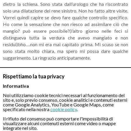
dietro la schiena. Sono stata dall’urologo che ha riscontrato
solo una dilatazione del rene sinistro. Non ho fatto altre visite.
Vorrei quindi capire se devo fare qualche controllo specifico.
Ho come la sensazione che non riesco ad assimilare ciò che
mangio? può essere possibile?(l’altro giorno nelle feci si
distingueva tutta la verdura che avevo mangiato e non
residui)bho….non mi era mai capitato prima. Mi scuso se non
sono stata molto chiara, ma spero mi possa dare qualche
suggerimento. La ringrazio anticipatamente.
RISPOSTA DEL MEDICO
Rispettiamo la tua privacy
Gentile Signora, i sintomi potrebbero indicare a presenza di un
malassorbimento e pertanto occorre effettuare una serie di
Informativa
accertamenti per individuarne la causa. Rimango a sua
Noi utilizziamo cookie tecnici necessari al funzionamento del
disposizione nel caso volesse sottoporsi a visita.
sito e, solo previo consenso, cookie analitici e contenuti esterni
come Google Analytics, YouTube e Google Maps, come
specificato nella nostra
cookie policy
.
Il rifiuto del consenso può comportare l'impossibilità di
CONTATTI
visualizzare alcuni contenuti esterni come video o mappe
integrate nel sito.