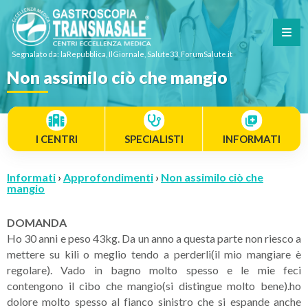
Segnalato da: laRepubblica, IlGiornale, Salute33, ForumSalute.it
Non assimilo ciò che mangio
I CENTRI
SPECIALISTI
INFORMATI
Informati
›
Approfondimenti
›
Non assimilo ciò che
mangio
DOMANDA
Ho 30 anni e peso 43kg. Da un anno a questa parte non riesco a
mettere su kili o meglio tendo a perderli(il mio mangiare è
regolare). Vado in bagno molto spesso e le mie feci
contengono il cibo che mangio(si distingue molto bene).ho
dolore molto spesso al fianco sinistro che si espande anche