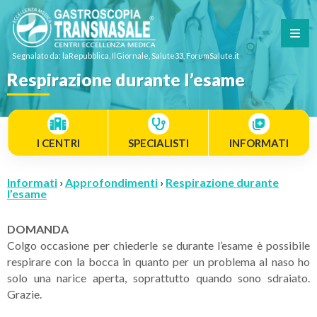
Segnalato da: laRepubblica, IlGiornale, Salute33, ForumSalute.it
Respirazione durante l’esame
I CENTRI
SPECIALISTI
INFORMATI
Informati
›
Approfondimenti
›
Respirazione durante
l’esame
DOMANDA
Colgo occasione per chiederle se durante l’esame è possibile
respirare con la bocca in quanto per un problema al naso ho
solo una narice aperta, soprattutto quando sono sdraiato.
Grazie.