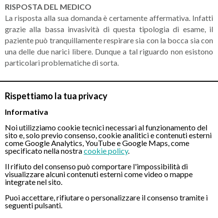
RISPOSTA DEL MEDICO
La risposta alla sua domanda è certamente affermativa. Infatti
grazie alla bassa invasività di questa tipologia di esame, il
paziente può tranquillamente respirare sia con la bocca sia con
una delle due narici libere. Dunque a tal riguardo non esistono
particolari problematiche di sorta.
Rispettiamo la tua privacy
CONTATTI
Informativa
Noi utilizziamo cookie tecnici necessari al funzionamento del
sito e, solo previo consenso, cookie analitici e contenuti esterni
Chiamaci
come Google Analytics, YouTube e Google Maps, come
specificato nella nostra
cookie policy
.
Il rifiuto del consenso può comportare l'impossibilità di
visualizzare alcuni contenuti esterni come video o mappe
integrate nel sito.
Puoi accettare, rifiutare o personalizzare il consenso tramite i
seguenti pulsanti.
Servizio disponibile dal Lunedì al Sabato dalle ore 9:00 alle ore 18:00.