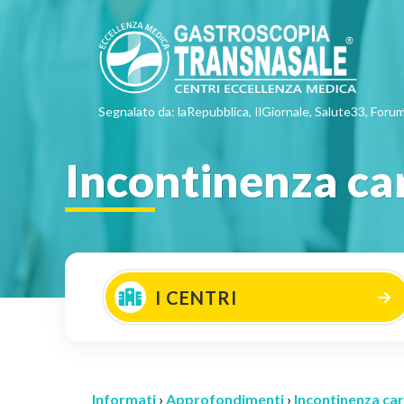
Segnalato da: laRepubblica, IlGiornale, Salute33, Forum
Incontinenza ca
I CENTRI
Informati
›
Approfondimenti
›
Incontinenza car