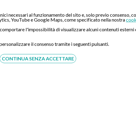
CONTATTI
ici necessari al funzionamento del sito e, solo previo consenso, co
Compila il Form:
tics, YouTube e Google Maps, come specificato nella nostra
cook
ò comportare l'impossibilità di visualizzare alcuni contenuti ester
 personalizzare il consenso tramite i seguenti pulsanti.
CONTINUA SENZA ACCETTARE
Acconsento al trattamento dei dati personali ai sensi del
regolamento europeo del 27/04/2016, n. 679 e come indicato
nel documento
normativa sulla privacy
e
cookies