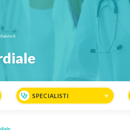
Salute.it
rdiale
SPECIALISTI
diale