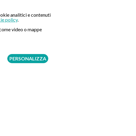
okie analitici e contenuti
Seguici su:
ie policy
.
ni come video o mappe
PERSONALIZZA