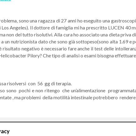
problema, sono una ragazza di 27 anni ho eseguito una gastroscopi
di Los Angeles). Il dottore di famiglia mi ha prescritto LUCEN 40 
a non del tutto risolutivi. Alla cura ho associato una dieta priva 
mi a un nutrizionista dato che sono già sottopeso(sono alta 1.69 e 
risultato negativo è necessario fare anche il test delle intolleran
 Helicobacter Pilory? Che tipo di analisi o esami bisogna effettuare
sa risolversi con 56 gg di terapia.
eflusso sono pochi e non ritengo che un’alimentazione programmata
tate , ma problemi della motilità intestinale potrebbero rendere 
vacy