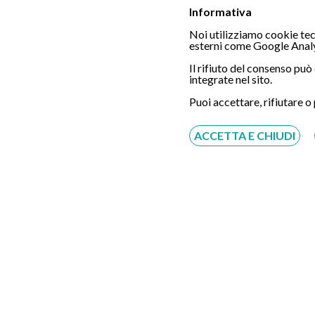
Informativa
Noi utilizziamo cookie tecn
Chiamaci
esterni come Google Analy
Il rifiuto del consenso pu
integrate nel sito.
Puoi accettare, rifiutare o
Servizio disponibile dal Lunedì al Sabato dalle ore
9:00 alle ore 18:00.
ACCETTA E CHIUDI
Fatti richiamare
Inserisci il tuo numero, ti richiameremo entro 4
ore lavorative:
Acconsento al trattamento dei dati personali ai sensi
del regolamento europeo del 27/04/2016, n. 679 e come
indicato nel documento
normativa sulla privacy
e
cookies