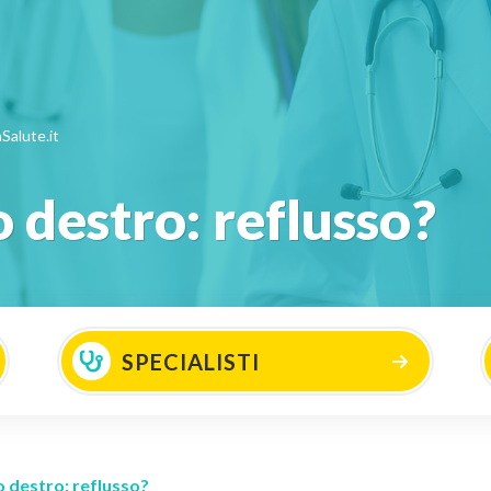
Salute.it
o destro: reflusso?
SPECIALISTI
o destro: reflusso?