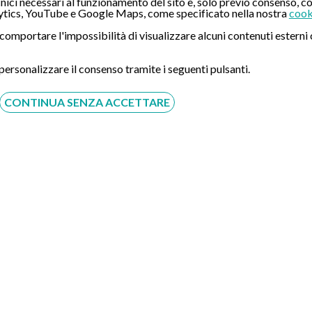
ici necessari al funzionamento del sito e, solo previo consenso, co
tics, YouTube e Google Maps, come specificato nella nostra
cook
ò comportare l'impossibilità di visualizzare alcuni contenuti ester
 personalizzare il consenso tramite i seguenti pulsanti.
CONTINUA SENZA ACCETTARE
Acconsento al trattamento dei dati personali ai sensi del
regolamento europeo del 27/04/2016, n. 679 e come indicato
nel documento
normativa sulla privacy
e
cookies