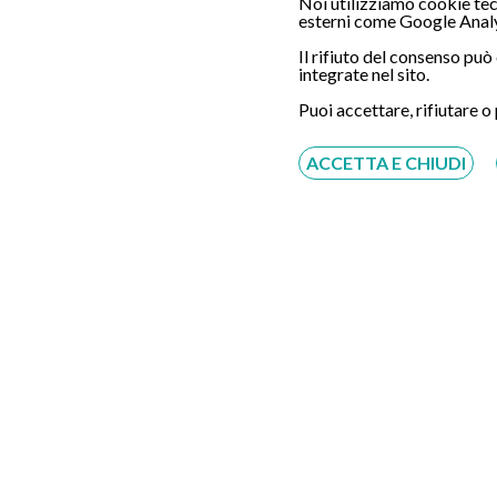
Noi utilizziamo cookie tecn
esterni come Google Analy
Il rifiuto del consenso pu
integrate nel sito.
Servizio disponibile dal Lunedì al Sabato dalle ore
9:00 alle ore 18:00.
Puoi accettare, rifiutare o
Fatti richiamare
ACCETTA E CHIUDI
Inserisci il tuo numero, ti richiameremo entro 4
ore lavorative:
Acconsento al trattamento dei dati personali ai sensi
del regolamento europeo del 27/04/2016, n. 679 e come
indicato nel documento
normativa sulla privacy
e
cookies
Scrivici su:
Whatsapp 3311232150
Dal Lunedì al Sabato dalle ore 9:00 alle ore