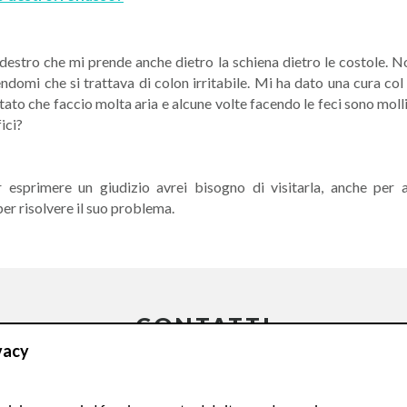
destro che mi prende anche dietro la schiena dietro le costole. 
ndomi che si trattava di colon irritabile. Mi ha dato una cura co
tato che faccio molta aria e alcune volte facendo le feci sono moll
ici?
r esprimere un giudizio avrei bisogno di visitarla, anche per
er risolvere il suo problema.
CONTATTI
vacy
Compila il Form: