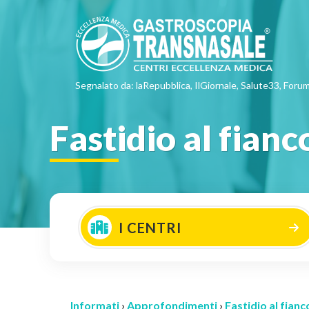
Segnalato da: laRepubblica, IlGiornale, Salute33, Forum
Fastidio al fianc
I CENTRI
Informati
›
Approfondimenti
›
Fastidio al fianc