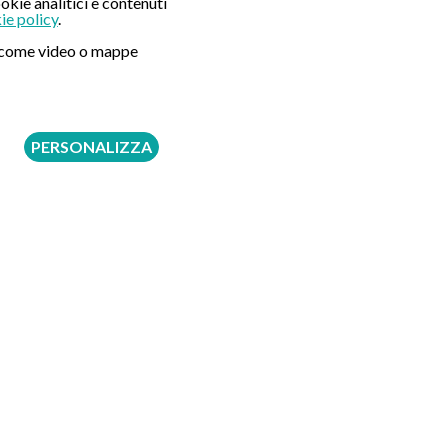
okie analitici e contenuti
ie policy
.
ni come video o mappe
PERSONALIZZA