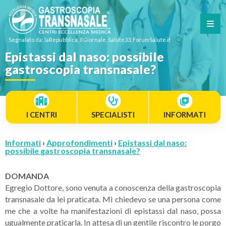
Segnalato da: laRepubblica, IlGiornale, Salute33, ForumSalute.it
Epistassi dal naso: possibile
gastroscopia transnasale?
I CENTRI
SPECIALISTI
INFORMATI
Informati
›
Approfondimenti
›
Epistassi dal naso:
possibile gastroscopia transnasale?
DOMANDA
Egregio Dottore, sono venuta a conoscenza della gastroscopia
transnasale da lei praticata. Mi chiedevo se una persona come
me che a volte ha manifestazioni di epistassi dal naso, possa
ugualmente praticarla. In attesa di un gentile riscontro le porgo