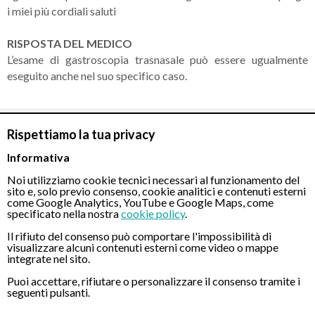
i miei più cordiali saluti
RISPOSTA DEL MEDICO
L’esame di gastroscopia trasnasale può essere ugualmente
eseguito anche nel suo specifico caso.
Rispettiamo la tua privacy
CONTATTI
Informativa
Noi utilizziamo cookie tecnici necessari al funzionamento del
Chiamaci
sito e, solo previo consenso, cookie analitici e contenuti esterni
come Google Analytics, YouTube e Google Maps, come
specificato nella nostra
cookie policy
.
Il rifiuto del consenso può comportare l'impossibilità di
visualizzare alcuni contenuti esterni come video o mappe
integrate nel sito.
Puoi accettare, rifiutare o personalizzare il consenso tramite i
Servizio disponibile dal Lunedì al Sabato dalle ore 9:00 alle ore 18:00.
seguenti pulsanti.
Fatti richiamare