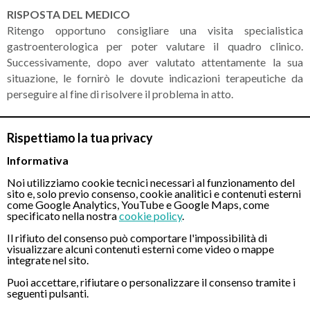
RISPOSTA DEL MEDICO
Ritengo opportuno consigliare una visita specialistica
gastroenterologica per poter valutare il quadro clinico.
Successivamente, dopo aver valutato attentamente la sua
situazione, le fornirò le dovute indicazioni terapeutiche da
perseguire al fine di risolvere il problema in atto.
Rispettiamo la tua privacy
CONTATTI
Informativa
Noi utilizziamo cookie tecnici necessari al funzionamento del
sito e, solo previo consenso, cookie analitici e contenuti esterni
Chiamaci
come Google Analytics, YouTube e Google Maps, come
specificato nella nostra
cookie policy
.
Il rifiuto del consenso può comportare l'impossibilità di
visualizzare alcuni contenuti esterni come video o mappe
integrate nel sito.
Puoi accettare, rifiutare o personalizzare il consenso tramite i
seguenti pulsanti.
Servizio disponibile dal Lunedì al Sabato dalle ore 9:00 alle ore 18:00.