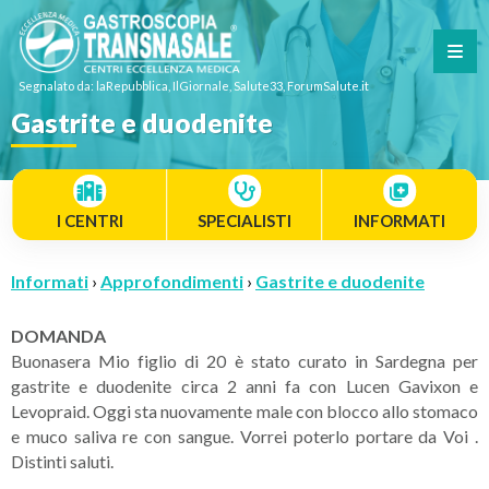
Segnalato da: laRepubblica, IlGiornale, Salute33, ForumSalute.it
Gastrite e duodenite
I CENTRI
SPECIALISTI
INFORMATI
Informati
›
Approfondimenti
›
Gastrite e duodenite
DOMANDA
Buonasera Mio figlio di 20 è stato curato in Sardegna per
gastrite e duodenite circa 2 anni fa con Lucen Gavixon e
Levopraid. Oggi sta nuovamente male con blocco allo stomaco
e muco saliva re con sangue. Vorrei poterlo portare da Voi .
Distinti saluti.