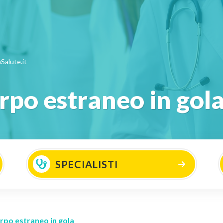
Salute.it
rpo estraneo in gol
SPECIALISTI
rpo estraneo in gola