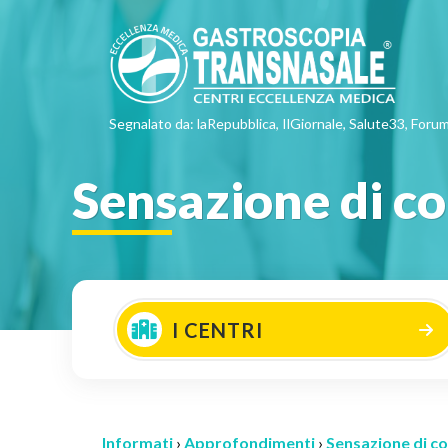
Segnalato da: laRepubblica, IlGiornale, Salute33, Forum
Sensazione di co
I CENTRI
Informati
›
Approfondimenti
›
Sensazione di co