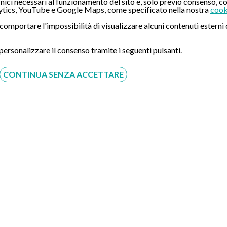
ici necessari al funzionamento del sito e, solo previo consenso, co
tics, YouTube e Google Maps, come specificato nella nostra
cook
ò comportare l'impossibilità di visualizzare alcuni contenuti ester
 personalizzare il consenso tramite i seguenti pulsanti.
CONTINUA SENZA ACCETTARE
Acconsento al trattamento dei dati personali ai sensi del
regolamento europeo del 27/04/2016, n. 679 e come indicato
nel documento
normativa sulla privacy
e
cookies