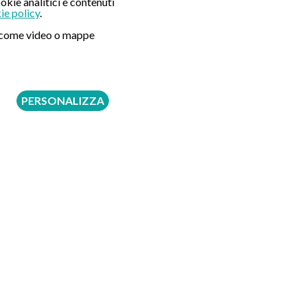
okie analitici e contenuti
ie policy
.
ni come video o mappe
PERSONALIZZA