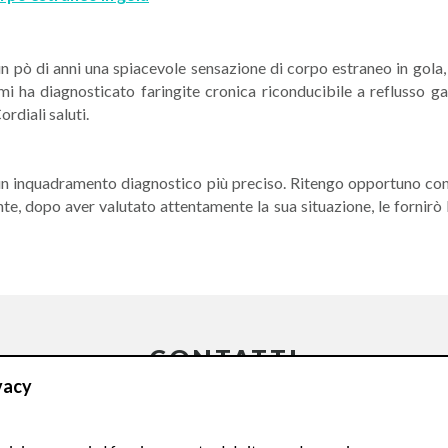
n pò di anni una spiacevole sensazione di corpo estraneo in gola, 
 mi ha diagnosticato faringite cronica riconducibile a reflusso 
rdiali saluti.
un inquadramento diagnostico più preciso. Ritengo opportuno consi
nte, dopo aver valutato attentamente la sua situazione, le fornirò 
CONTATTI
vacy
Compila il Form: