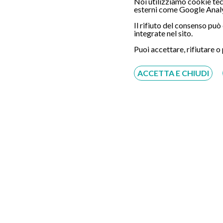
Noi utilizziamo cookie tecn
esterni come Google Analy
Il rifiuto del consenso pu
integrate nel sito.
Servizio disponibile dal Lunedì al Sabato dalle ore
9:00 alle ore 18:00.
Puoi accettare, rifiutare o
Fatti richiamare
ACCETTA E CHIUDI
Inserisci il tuo numero, ti richiameremo entro 4
ore lavorative:
Acconsento al trattamento dei dati personali ai sensi
del regolamento europeo del 27/04/2016, n. 679 e come
indicato nel documento
normativa sulla privacy
e
cookies
Scrivici su:
Whatsapp 3311232150
Dal Lunedì al Sabato dalle ore 9:00 alle ore