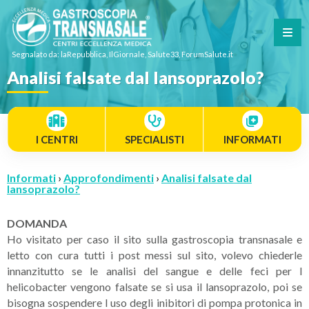
Segnalato da: laRepubblica, IlGiornale, Salute33, ForumSalute.it
Analisi falsate dal lansoprazolo?
I CENTRI
SPECIALISTI
INFORMATI
Informati
›
Approfondimenti
›
Analisi falsate dal
lansoprazolo?
DOMANDA
Ho visitato per caso il sito sulla gastroscopia transnasale e
letto con cura tutti i post messi sul sito, volevo chiederle
innanzitutto se le analisi del sangue e delle feci per l
helicobacter vengono falsate se si usa il lansoprazolo, poi se
bisogna sospendere l uso degli inibitori di pompa protonica in