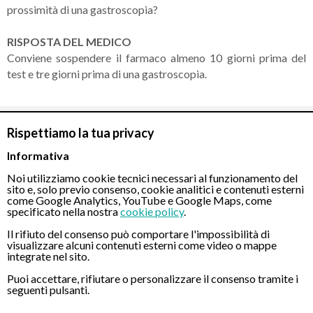
prossimità di una gastroscopia?
RISPOSTA DEL MEDICO
Conviene sospendere il farmaco almeno 10 giorni prima del
test e tre giorni prima di una gastroscopia.
Rispettiamo la tua privacy
CONTATTI
Informativa
Noi utilizziamo cookie tecnici necessari al funzionamento del
Chiamaci
sito e, solo previo consenso, cookie analitici e contenuti esterni
come Google Analytics, YouTube e Google Maps, come
specificato nella nostra
cookie policy
.
Il rifiuto del consenso può comportare l'impossibilità di
visualizzare alcuni contenuti esterni come video o mappe
integrate nel sito.
Puoi accettare, rifiutare o personalizzare il consenso tramite i
Servizio disponibile dal Lunedì al Sabato dalle ore 9:00 alle ore 18:00.
seguenti pulsanti.
Fatti richiamare