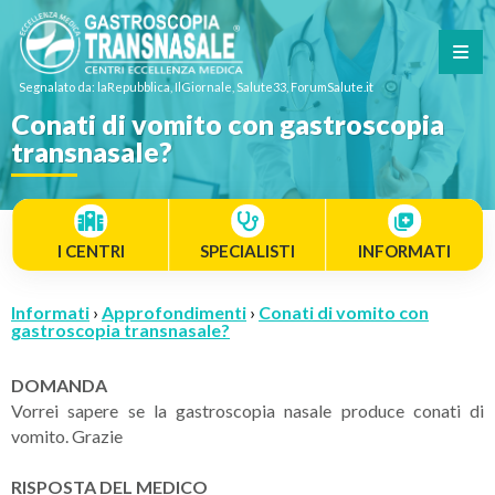
Segnalato da: laRepubblica, IlGiornale, Salute33, ForumSalute.it
Conati di vomito con gastroscopia
transnasale?
I CENTRI
SPECIALISTI
INFORMATI
Informati
›
Approfondimenti
›
Conati di vomito con
gastroscopia transnasale?
DOMANDA
Vorrei sapere se la gastroscopia nasale produce conati di
vomito. Grazie
RISPOSTA DEL MEDICO