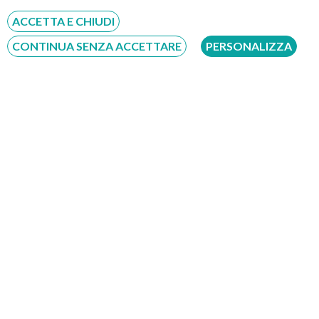
Servizio disponibile dal Lunedì al Sabato dalle ore 9:00 alle ore 18:00.
ACCETTA E CHIUDI
Fatti richiamare
CONTINUA SENZA ACCETTARE
PERSONALIZZA
Inserisci il tuo numero, ti richiameremo entro 4 ore lavorative:
Acconsento al trattamento dei dati personali ai sensi del regolamento europeo
del 27/04/2016, n. 679 e come indicato nel documento
normativa sulla privacy
e
cookies
Scrivici su:
Whatsapp 3311232150
Dal Lunedì al Sabato dalle ore 9:00 alle ore 18:00.
Compila il Form: