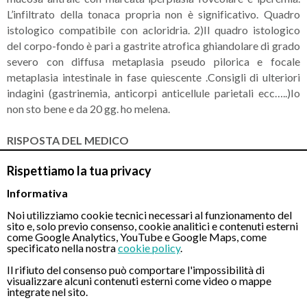
L’infiltrato della tonaca propria non è significativo. Quadro
istologico compatibile con acloridria. 2)Il quadro istologico
del corpo-fondo è pari a gastrite atrofica ghiandolare di grado
severo con diffusa metaplasia pseudo pilorica e focale
metaplasia intestinale in fase quiescente .Consigli di ulteriori
indagini (gastrinemia, anticorpi anticellule parietali ecc…..)Io
non sto bene e da 20 gg. ho melena.
RISPOSTA DEL MEDICO
Gentile Signora, la presenza di melena impone subito una
Rispettiamo la tua privacy
gastroscopia con la quale, oltre che verificare l’origine del
sanguinamento, potrà essere fatta una ulteriore valutazione
Informativa
istologica della metaplasia. Distinti saluti
Noi utilizziamo cookie tecnici necessari al funzionamento del
sito e, solo previo consenso, cookie analitici e contenuti esterni
come Google Analytics, YouTube e Google Maps, come
specificato nella nostra
cookie policy
.
CONTATTI
Il rifiuto del consenso può comportare l'impossibilità di
visualizzare alcuni contenuti esterni come video o mappe
integrate nel sito.