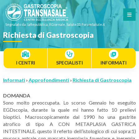
Segnalato da: laRepubblica, IlGiornale, Salute33, ForumSalute.it
Richiesta di Gastroscopia
I CENTRI
SPECIALISTI
INFORMATI
Informati
›
Approfondimenti
›
Richiesta di Gastroscopia
DOMANDA
Sono molto preoccupata. Lo scorso Gennaio ho eseguito
EGDscopia, durante la quale mi hanno fatto 10 prelievi
bioptici. Macroscopicamente dal 1990 ho una gastrite
atrofico di tipo A CON METAPLASIA GASTRICA
INTESTINALE. questo il referto dell’istologico di cui sopra:1)
mucosa antrale con marcata iperplasia foveolare e iperemia.