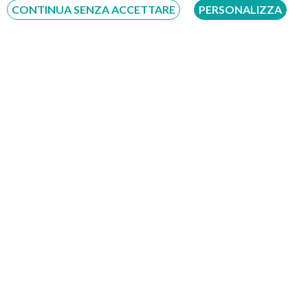
CONTINUA SENZA ACCETTARE
PERSONALIZZA
Scrivici su:
Whatsapp 3311232150
Dal Lunedì al Sabato dalle ore 9:00 alle ore 18:00.
Compila il Form: