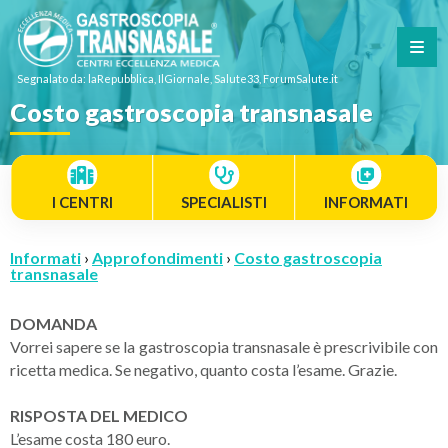
Segnalato da: laRepubblica, IlGiornale, Salute33, ForumSalute.it
Costo gastroscopia transnasale
I CENTRI
SPECIALISTI
INFORMATI
Informati
›
Approfondimenti
›
Costo gastroscopia
transnasale
DOMANDA
Vorrei sapere se la gastroscopia transnasale è prescrivibile con
ricetta medica. Se negativo, quanto costa l’esame. Grazie.
RISPOSTA DEL MEDICO
L’esame costa 180 euro.