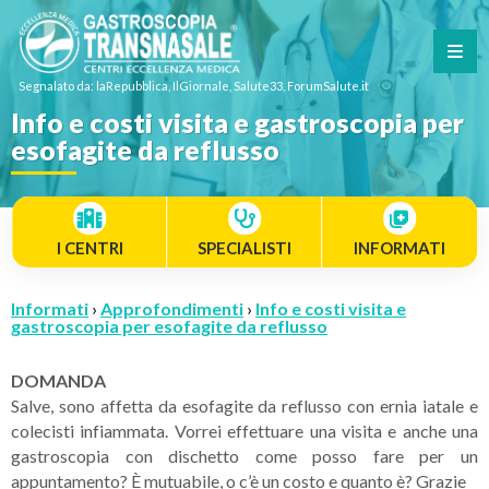
Segnalato da: laRepubblica, IlGiornale, Salute33, ForumSalute.it
Info e costi visita e gastroscopia per
esofagite da reflusso
I CENTRI
SPECIALISTI
INFORMATI
Informati
›
Approfondimenti
›
Info e costi visita e
gastroscopia per esofagite da reflusso
DOMANDA
Salve, sono affetta da esofagite da reflusso con ernia iatale e
colecisti infiammata. Vorrei effettuare una visita e anche una
gastroscopia con dischetto come posso fare per un
appuntamento? È mutuabile, o c’è un costo e quanto è? Grazie