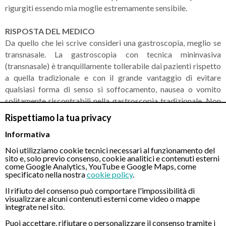
rigurgiti essendo mia moglie estremamente sensibile.
RISPOSTA DEL MEDICO
Da quello che lei scrive consideri una gastroscopia, meglio se
transnasale. La gastroscopia con tecnica mininvasiva
(transnasale) è tranquillamente tollerabile dai pazienti rispetto
a quella tradizionale e con il grande vantaggio di evitare
qualsiasi forma di senso si soffocamento, nausea o vomito
solitamente riscontrabili nella gastroscopia tradizionale. Non
verrà apportata alcuna tipologia di anestesia poiché
Rispettiamo la tua privacy
fortunatamente non necessaria.
Informativa
Noi utilizziamo cookie tecnici necessari al funzionamento del
sito e, solo previo consenso, cookie analitici e contenuti esterni
come Google Analytics, YouTube e Google Maps, come
CONTATTI
specificato nella nostra
cookie policy
.
Il rifiuto del consenso può comportare l'impossibilità di
visualizzare alcuni contenuti esterni come video o mappe
Chiamaci
integrate nel sito.
Puoi accettare, rifiutare o personalizzare il consenso tramite i