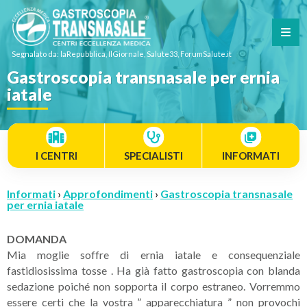
Segnalato da: laRepubblica, IlGiornale, Salute33, ForumSalute.it
Gastroscopia transnasale per ernia
iatale
I CENTRI
SPECIALISTI
INFORMATI
Informati
›
Approfondimenti
›
Gastroscopia transnasale
per ernia iatale
DOMANDA
Mia moglie soffre di ernia iatale e consequenziale
fastidiosissima tosse . Ha già fatto gastroscopia con blanda
sedazione poiché non sopporta il corpo estraneo. Vorremmo
essere certi che la vostra ” apparecchiatura ” non provochi