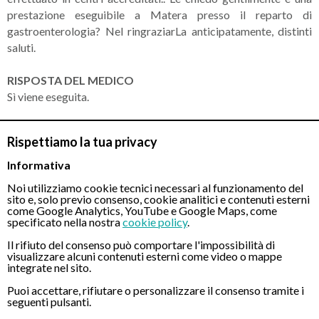
prestazione eseguibile a Matera presso il reparto di
gastroenterologia? Nel ringraziarLa anticipatamente, distinti
saluti.
RISPOSTA DEL MEDICO
Sì viene eseguita.
Rispettiamo la tua privacy
CONTATTI
Informativa
Noi utilizziamo cookie tecnici necessari al funzionamento del
sito e, solo previo consenso, cookie analitici e contenuti esterni
Chiamaci
come Google Analytics, YouTube e Google Maps, come
specificato nella nostra
cookie policy
.
Il rifiuto del consenso può comportare l'impossibilità di
visualizzare alcuni contenuti esterni come video o mappe
integrate nel sito.
Puoi accettare, rifiutare o personalizzare il consenso tramite i
seguenti pulsanti.
Servizio disponibile dal Lunedì al Sabato dalle ore 9:00 alle ore 18:00.