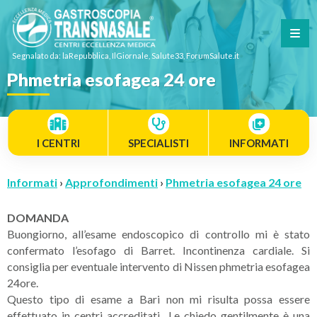
Segnalato da: laRepubblica, IlGiornale, Salute33, ForumSalute.it
Phmetria esofagea 24 ore
I CENTRI
SPECIALISTI
INFORMATI
Informati
›
Approfondimenti
›
Phmetria esofagea 24 ore
DOMANDA
Buongiorno, all’esame endoscopico di controllo mi è stato
confermato l’esofago di Barret. Incontinenza cardiale. Si
consiglia per eventuale intervento di Nissen phmetria esofagea
24ore.
Questo tipo di esame a Bari non mi risulta possa essere
effettuato in centri accreditati.. Le chiedo gentilmente è una