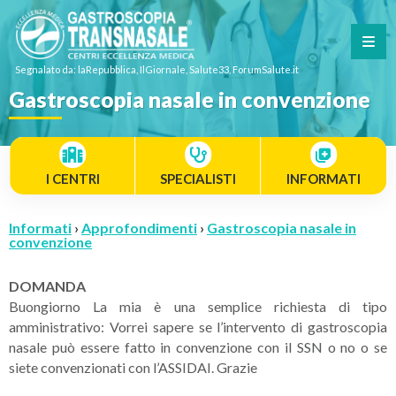
Segnalato da: laRepubblica, IlGiornale, Salute33, ForumSalute.it
Gastroscopia nasale in convenzione
I CENTRI
SPECIALISTI
INFORMATI
Informati
›
Approfondimenti
›
Gastroscopia nasale in
convenzione
DOMANDA
Buongiorno La mia è una semplice richiesta di tipo
amministrativo: Vorrei sapere se l’intervento di gastroscopia
nasale può essere fatto in convenzione con il SSN o no o se
siete convenzionati con l’ASSIDAI. Grazie