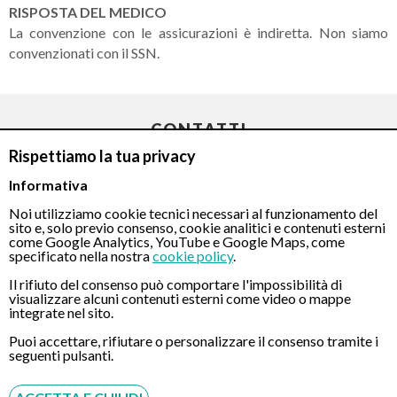
RISPOSTA DEL MEDICO
La convenzione con le assicurazioni è indiretta. Non siamo
convenzionati con il SSN.
CONTATTI
Rispettiamo la tua privacy
Informativa
Chiamaci
Noi utilizziamo cookie tecnici necessari al funzionamento del
sito e, solo previo consenso, cookie analitici e contenuti esterni
come Google Analytics, YouTube e Google Maps, come
specificato nella nostra
cookie policy
.
Il rifiuto del consenso può comportare l'impossibilità di
visualizzare alcuni contenuti esterni come video o mappe
integrate nel sito.
Servizio disponibile dal Lunedì al Sabato dalle ore 9:00 alle ore 18:00.
Puoi accettare, rifiutare o personalizzare il consenso tramite i
Fatti richiamare
seguenti pulsanti.
Inserisci il tuo numero, ti richiameremo entro 4 ore lavorative: