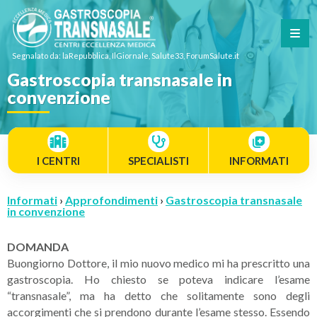
Segnalato da: laRepubblica, IlGiornale, Salute33, ForumSalute.it
Gastroscopia transnasale in
convenzione
I CENTRI
SPECIALISTI
INFORMATI
Informati
›
Approfondimenti
›
Gastroscopia transnasale
in convenzione
DOMANDA
Buongiorno Dottore, il mio nuovo medico mi ha prescritto una
gastroscopia. Ho chiesto se poteva indicare l’esame
“transnasale”, ma ha detto che solitamente sono degli
accorgimenti che si prendono durante l’esame stesso. Essendo