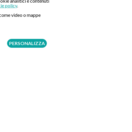
okie analitici e contenuti
ie policy
.
ni come video o mappe
PERSONALIZZA