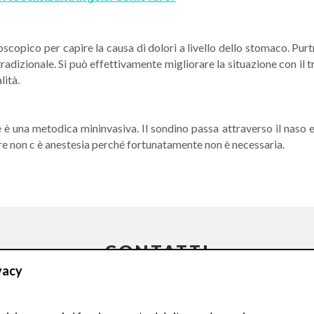
copico per capire la causa di dolori a livello dello stomaco. Purtr
tradizionale. Si può effettivamente migliorare la situazione con il 
lità.
 è una metodica mininvasiva. Il sondino passa attraverso il naso 
ltre non c è anestesia perché fortunatamente non è necessaria.
CONTATTI
vacy
Compila il Form: