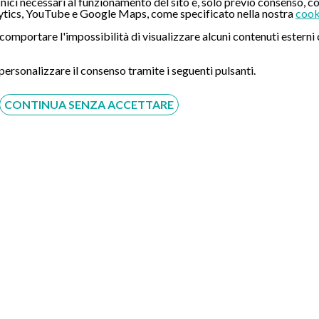
ici necessari al funzionamento del sito e, solo previo consenso, co
tics, YouTube e Google Maps, come specificato nella nostra
cook
ò comportare l'impossibilità di visualizzare alcuni contenuti ester
 personalizzare il consenso tramite i seguenti pulsanti.
CONTINUA SENZA ACCETTARE
Acconsento al trattamento dei dati personali ai sensi del
regolamento europeo del 27/04/2016, n. 679 e come indicato
nel documento
normativa sulla privacy
e
cookies