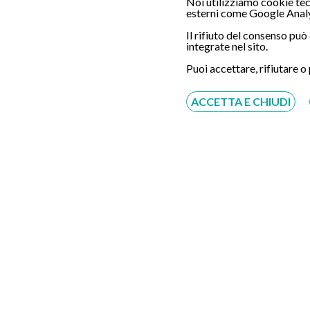
Noi utilizziamo cookie tecn
esterni come Google Analy
Il rifiuto del consenso pu
integrate nel sito.
Servizio disponibile dal Lunedì al Sabato dalle ore
9:00 alle ore 18:00.
Puoi accettare, rifiutare o
Fatti richiamare
ACCETTA E CHIUDI
Inserisci il tuo numero, ti richiameremo entro 4
ore lavorative:
Acconsento al trattamento dei dati personali ai sensi
del regolamento europeo del 27/04/2016, n. 679 e come
indicato nel documento
normativa sulla privacy
e
cookies
Scrivici su:
Whatsapp 3311232150
Dal Lunedì al Sabato dalle ore 9:00 alle ore