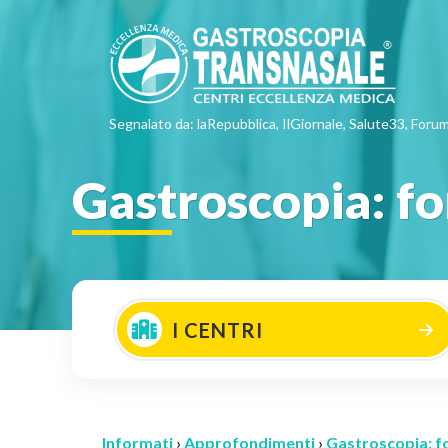
Segnalato da: laRepubblica, IlGiornale, Salute33, Forum
Gastroscopia: for
I CENTRI
Informati
›
Approfondimenti
›
Gastroscopia: fo