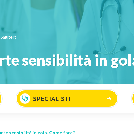
Salute.it
te sensibilità in go
SPECIALISTI
rte sensibilità in gola. Come fare?