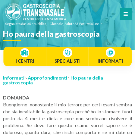
Segnalato da: laRepubblica, IlGiornale, Salute33, ForumSalute.it
Ho paura della gastroscopia
I CENTRI
SPECIALISTI
INFORMATI
Informati
›
Approfondimenti
›
Ho paura della
gastroscopia
DOMANDA
Buongiorno, nonostante il mio terrore per certi esami sembra
che sia inevitabile la gastroscopia perché ho lo stomaco fuori
posto da 4 mesi e dieta e cure non sembrano risolvere il
problema. Se devo fare questo esame vorrei sapere se è
doloroso, quanto dura, che rischi comporta e se mi date un