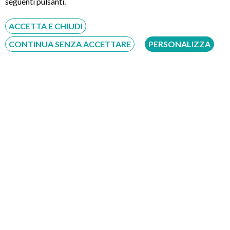
seguenti pulsanti.
ACCETTA E CHIUDI
Servizio disponibile dal Lunedì al Sabato dalle ore 9:00 alle ore 18:00.
CONTINUA SENZA ACCETTARE
PERSONALIZZA
Fatti richiamare
Inserisci il tuo numero, ti richiameremo entro 4 ore lavorative:
Acconsento al trattamento dei dati personali ai sensi del regolamento europeo
del 27/04/2016, n. 679 e come indicato nel documento
normativa sulla privacy
e
cookies
Scrivici su:
Whatsapp 3311232150
Dal Lunedì al Sabato dalle ore 9:00 alle ore 18:00.