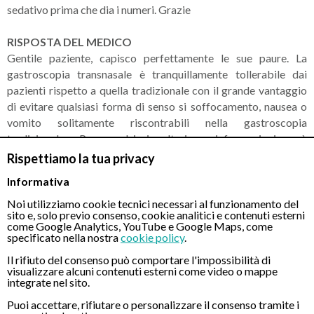
sedativo prima che dia i numeri. Grazie
RISPOSTA DEL MEDICO
Gentile paziente, capisco perfettamente le sue paure. La
gastroscopia transnasale è tranquillamente tollerabile dai
pazienti rispetto a quella tradizionale con il grande vantaggio
di evitare qualsiasi forma di senso si soffocamento, nausea o
vomito solitamente riscontrabili nella gastroscopia
tradizionale. Per qualsiasi ulteriore informazioni può
contattare il nostro numero unico nazionale. Cordiali Saluti
Rispettiamo la tua privacy
Informativa
Noi utilizziamo cookie tecnici necessari al funzionamento del
CONTATTI
sito e, solo previo consenso, cookie analitici e contenuti esterni
come Google Analytics, YouTube e Google Maps, come
specificato nella nostra
cookie policy
.
Il rifiuto del consenso può comportare l'impossibilità di
Chiamaci
visualizzare alcuni contenuti esterni come video o mappe
integrate nel sito.
Puoi accettare, rifiutare o personalizzare il consenso tramite i