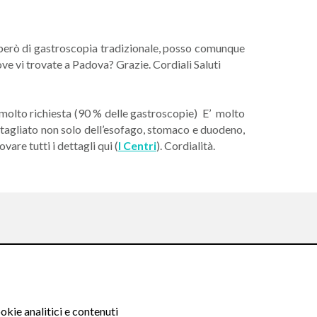
a però di gastroscopia tradizionale, posso comunque
ove vi trovate a Padova? Grazie. Cordiali Saluti
 molto richiesta (90 % delle gastroscopie) E’ molto
ttagliato non solo dell’esofago, stomaco e duodeno,
are tutti i dettagli qui (
I Centri
). Cordialità.
Seguici su:
okie analitici e contenuti