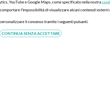
tics, YouTube e Google Maps, come specificato nella nostra
cook
ò comportare l'impossibilità di visualizzare alcuni contenuti ester
 personalizzare il consenso tramite i seguenti pulsanti.
CONTINUA SENZA ACCETTARE
Acconsento al trattamento dei dati personali ai sensi del
regolamento europeo del 27/04/2016, n. 679 e come indicato
nel documento
normativa sulla privacy
e
cookies