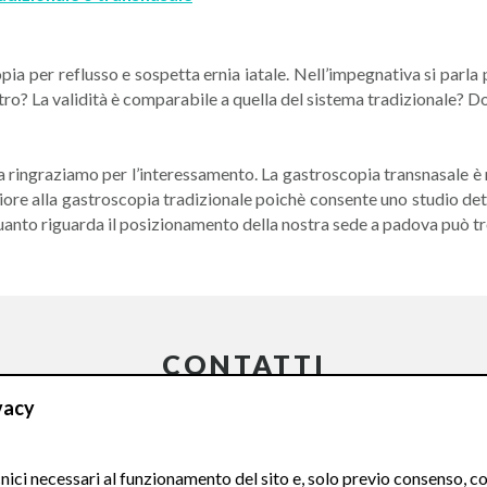
opia per reflusso e sospetta ernia iatale. Nell’impegnativa si parl
entro? La validità è comparabile a quella del sistema tradizionale? D
La ringraziamo per l’interessamento. La gastroscopia transnasale è
eriore alla gastroscopia tradizionale poichè consente uno studio de
anto riguarda il posizionamento della nostra sede a padova può trov
CONTATTI
vacy
Compila il Form:
ici necessari al funzionamento del sito e, solo previo consenso, co