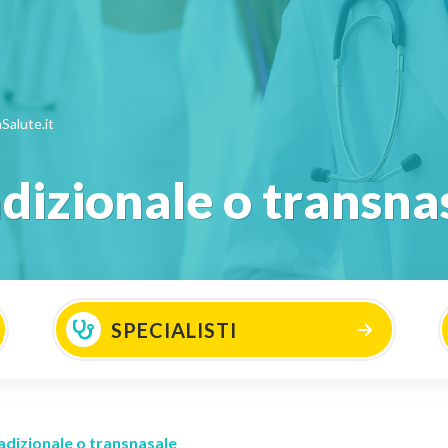
Salute.it
dizionale o transna
SPECIALISTI
adizionale o transnasale