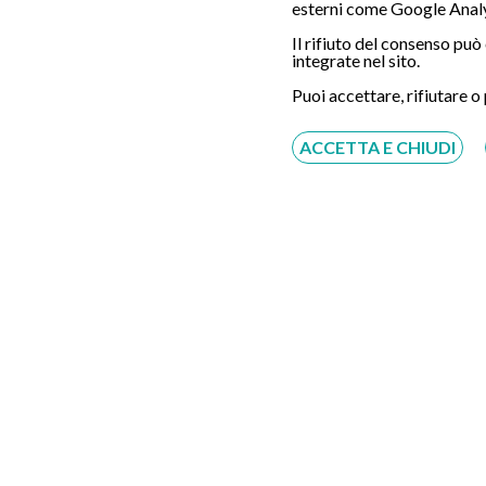
esterni come Google Analy
Il rifiuto del consenso pu
integrate nel sito.
Servizio disponibile dal Lunedì al Sabato dalle ore
9:00 alle ore 18:00.
Puoi accettare, rifiutare o
Fatti richiamare
ACCETTA E CHIUDI
Inserisci il tuo numero, ti richiameremo entro 4
ore lavorative:
Acconsento al trattamento dei dati personali ai sensi
del regolamento europeo del 27/04/2016, n. 679 e come
indicato nel documento
normativa sulla privacy
e
cookies
Scrivici su:
Whatsapp 3311232150
Dal Lunedì al Sabato dalle ore 9:00 alle ore
18:00.