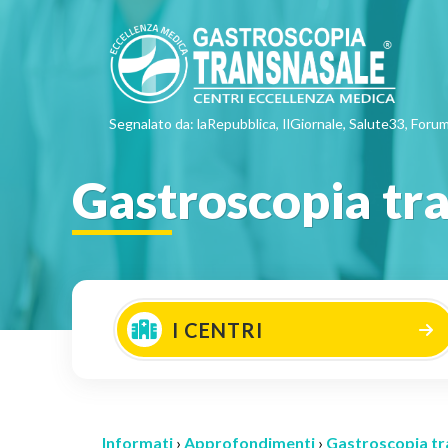
Segnalato da: laRepubblica, IlGiornale, Salute33, Forum
Gastroscopia tra
I CENTRI
Informati
›
Approfondimenti
›
Gastroscopia tr