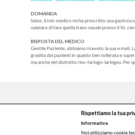
DOMANDA
Salve, il mio medico mi ha prescritto una gastrosc
valutare di fare quella trans-nasale presso il Vs. c
RISPOSTA DEL MEDICO
Gentile Paziente, abbiamo ricevuto la sua e mail. 
gradita dai pazienti in quanto ben tollerata e sup
ma anche del distretto rino-faringo-laringeo. Per qu
Rispettiamo la tua pri
Chiamaci
Informativa
Noi utilizziamo cookie tecn