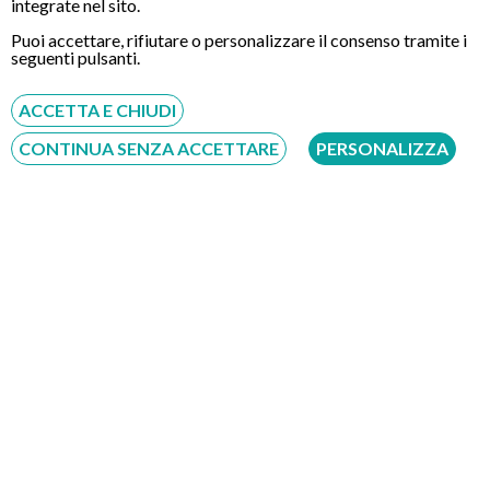
integrate nel sito.
CONTATTI
Puoi accettare, rifiutare o personalizzare il consenso tramite i
seguenti pulsanti.
Chiamaci
ACCETTA E CHIUDI
CONTINUA SENZA ACCETTARE
PERSONALIZZA
Servizio disponibile dal Lunedì al Sabato dalle ore 9:00 alle ore 18:00.
Fatti richiamare
Inserisci il tuo numero, ti richiameremo entro 4 ore lavorative:
Acconsento al trattamento dei dati personali ai sensi del regolamento europeo
del 27/04/2016, n. 679 e come indicato nel documento
normativa sulla privacy
e
cookies