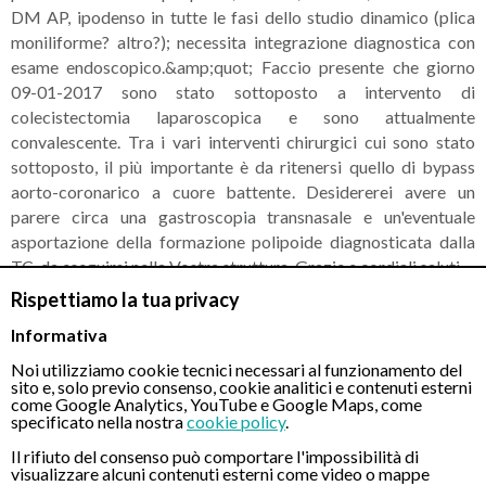
DM AP, ipodenso in tutte le fasi dello studio dinamico (plica
moniliforme? altro?); necessita integrazione diagnostica con
esame endoscopico.&amp;quot; Faccio presente che giorno
09-01-2017 sono stato sottoposto a intervento di
colecistectomia laparoscopica e sono attualmente
convalescente. Tra i vari interventi chirurgici cui sono stato
sottoposto, il più importante è da ritenersi quello di bypass
aorto-coronarico a cuore battente. Desidererei avere un
parere circa una gastroscopia transnasale e un'eventuale
asportazione della formazione polipoide diagnosticata dalla
TC, da eseguirsi nella Vostra struttura. Grazie e cordiali saluti.
Rispettiamo la tua privacy
RISPOSTA DEL MEDICO
Informativa
Gentile paziente, ho ricevuto la sua mail e la ringrazio per
l’interessamento. La descrizione TAC è di una formazione
Noi utilizziamo cookie tecnici necessari al funzionamento del
sito e, solo previo consenso, cookie analitici e contenuti esterni
benigna. Con la gastroscopia transnasale è possibile rimuovere
come Google Analytics, YouTube e Google Maps, come
i polipi. Cordiali saluti.
specificato nella nostra
cookie policy
.
Il rifiuto del consenso può comportare l'impossibilità di
visualizzare alcuni contenuti esterni come video o mappe