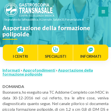
Segnalato da: laRepubblica, IlGiornale, Salute33, ForumSalute.it
Asportazione della formazione
polipoide
I CENTRI
SPECIALISTI
INFORMATI
Informati
›
Approfondimenti
›
Asportazione della
formazione polipoide
DOMANDA
Buonasera, ho eseguito una TC Addome Completo con MDC in
data 30-12-2016 nel cui referto, tra le altre cose, veniva
diagnosticato quanto segue. Nel canale pilorico si documenta
piccola formazione polipoide, di cm 1,2 x cm 0,8 di DM DS e