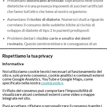
Presentano
dolcificanti artificiali
: soprattutto nelle bibite
dietetiche vi è una presenza imponenti di zuccheri artificiali
che fanno tutt’altro che bene al nostro organismo
Aumentano il
rischio di diabete
. Numerosi studi a riguardo
correlano il consumo delle suddette bibite al rischio di
sviluppo di diabete di tipo 2 in pazienti predisposti
Problemi dentari:
rischio carie e smalto dei denti
rovinato
. Queste sembrerebbero le conseguenze di un
consumo importante di bibite gassate per quanto riguarda
la bellezza del nostro sorriso.
Rispettiamo la tua privacy
Iperattività
nei più piccini. Le bevande gassate sono ricche
Informativa
di coloranti artificiali, studi scientifici a riguardo hanno
Noi utilizziamo cookie tecnici necessari al funzionamento del
riscontrato che le sostanze contenute nei coloranti possono
sito e, solo previo consenso, cookie analitici e contenuti esterni
come Google Analytics, YouTube e Google Maps, come
indurre comportamenti iperattivi nei bambini.
specificato nella nostra
cookie policy
.
Il rifiuto del consenso può comportare l'impossibilità di
visualizzare alcuni contenuti esterni come video o mappe
integrate nel sito.
Puoi accettare, rifiutare o personalizzare il consenso tramite i