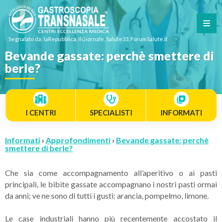
Segnalato da: laRepubblica, IlGiornale, Salute33, ForumSalute.it
Bevande gassate: perchè smettere di
berle?
I CENTRI
SPECIALISTI
INFORMATI
Informati
›
Approfondimenti
›
Bevande gassate: perchè
smettere di berle?
Che sia come accompagnamento all’aperitivo o ai pasti
principali, le bibite gassate accompagnano i nostri pasti ormai
da anni; ve ne sono di tutti i gusti: arancia, pompelmo, limone.
Le case industriali hanno più recentemente accostato il