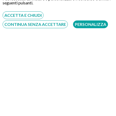
seguenti pulsanti.
ACCETTA E CHIUDI
CONTINUA SENZA ACCETTARE
PERSONALIZZA
Non dissetano
: essendo molto zuccherine le bevande
gassate portano solo apparentemente ad un senso di
dissetamento che però viene presto “dimenticato” dal
nostro organismo.
Consumo eccessivo di caffeina
: molte di queste bevande
contengono quantità di caffeina che vengono quindi
consumate senza che ce ne rendiamo conto, tutto ciò
soprattutto nei bambini e nelle donne incinte può provocare
conseguenze negative.
Se consumate regolarmente ed in quantità importanti, le
bevande gassate grazie alla presenza di glucosio, fruttosio e