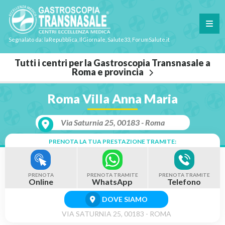
Segnalato da: laRepubblica, IlGiornale, Salute33, ForumSalute.it
Tutti i centri per la Gastroscopia Transnasale a
Roma e provincia
Roma Villa Anna Maria
Via Saturnia 25, 00183 - Roma
PRENOTA LA TUA PRESTAZIONE TRAMITE:
PRENOTA
PRENOTA TRAMITE
PRENOTA TRAMITE
Online
WhatsApp
Telefono
DOVE SIAMO
VIA SATURNIA 25, 00183 - ROMA