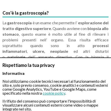
Cos'è la gastroscopia?
La
gastroscopia
è un esame che permette l’
esplorazione del
tratto digestivo superiore
. Quando avviene con
biopsia allo
stomaco
, questo esame è molto utile al fine di rilevare i
problemi presenti nell’ organo. Essa risulta efficace
soprattutto quando sono in atto
processi
infiammatori
,
ulcere, neoplasie
ed altri disturbi
o
patologie
dell’ apparato digestivo. Con la biopsia il
gastroenterologo può prelevare
campioni di tessuto
e
Rispettiamo la tua privacy
sostanze organiche che verranno analizzati per determinare la
Informativa
presenza di eventuali problemi allo stomaco.
Noi utilizziamo cookie tecnici necessari al funzionamento del
sito e, solo previo consenso, cookie analitici e contenuti esterni
Quando è richiesta la gastroscopia con biopsia?
come Google Analytics, YouTube e Google Maps, come
specificato nella nostra
cookie policy
.
Il rifiuto del consenso può comportare l'impossibilità di
Questo esame è richiesto dal tuo medico quando sospetta
visualizzare alcuni contenuti esterni come video o mappe
dei
problemi allo stomaco
, all’esofago o al duodeno. Le
integrate nel sito.