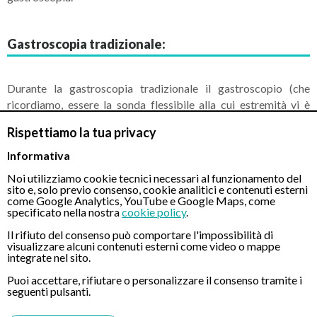
Gastroscopia tradizionale:
Durante la gastroscopia tradizionale il gastroscopio (che
ricordiamo, essere la sonda flessibile alla cui estremità vi è
posizionata una telecamera) viene inserito nella cavità orale
Rispettiamo la tua privacy
fino a raggiungere appunto le zone da sondare.
Informativa
In questo caso ovviamente il paziente ha la possibilità di
Noi utilizziamo cookie tecnici necessari al funzionamento del
respirare attraverso il naso.
sito e, solo previo consenso, cookie analitici e contenuti esterni
come Google Analytics, YouTube e Google Maps, come
specificato nella nostra
cookie policy
.
Gastroscopia transnasale:
Il rifiuto del consenso può comportare l'impossibilità di
visualizzare alcuni contenuti esterni come video o mappe
integrate nel sito.
Puoi accettare, rifiutare o personalizzare il consenso tramite i
seguenti pulsanti.