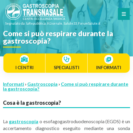
Segnalato da: laRepubblica, IlGiornale, Salute33, ForumSalute.it
Come si può respirare durante la
gastroscopia?
I CENTRI
SPECIALISTI
INFORMATI
Informati
›
Gastroscopia
›
Come si può respirare durante
la gastroscopia?
Cosa è la gastroscopia?
La
gastroscopia
o esofagogastroduodenoscopia (EGDS) è un
accertamento diagnostico eseguito mediante una sonda