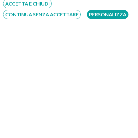
ACCETTA E CHIUDI
CONTINUA SENZA ACCETTARE
PERSONALIZZA
La
gastroscopia transnasale
si serve invece di un
gastroscopio più sottile che viene inserito, come dice il nome
stesso, nella
cavità nasale
del paziente. Quest’ultimo infatti
potrà respirare attraverso la bocca
rendendo così la
respirazione più facilitata. Avendo la possibilità di respirare
attraverso la bocca vi è per il paziente anche la possibilità di
dialogare durante l’esame. Questo rende la gastroscopia con
modalità transnasale meno invasiva.
Concludiamo affermando che, naturalmente, entrambe le